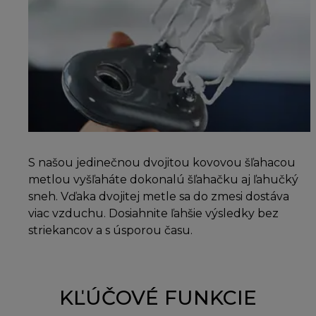
S našou jedinečnou dvojitou kovovou šľahacou
metlou vyšľaháte dokonalú šľahačku aj ľahučký
sneh. Vďaka dvojitej metle sa do zmesi dostáva
viac vzduchu. Dosiahnite ľahšie výsledky bez
striekancov a s úsporou času.
KĽÚČOVÉ FUNKCIE