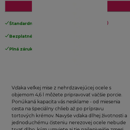
Pridať do košíka
Štandardné bezplatné doručenie
nad 49€
Bezplatné vrátenie tovaru
.
Plná záruka výrobcu
.
Vďaka veľkej mise z nehrdzavejúcej ocele s
objemom 4,6 l môžete pripravovať väčšie porcie.
Ponúkaná kapacita vás nesklame - od miesenia
cesta na špeciálny chlieb až po prípravu
tortových krémov. Navyše vďaka dlhej životnosti a
jednoduchému čisteniu nerezovej ocele nebude
trvať dlho, kým umyjete aj tie najlepivejšie zmesi.