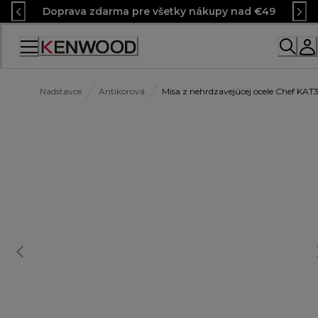
Skip
Doprava zdarma pre všetky nákupy nad €49
to
Content
Nadstavce
Antikorová
Misa z nehrdzavejúcej ocele Chef KA