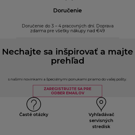
Doručenie
Doručenie do 3 – 4 pracovných dní. Doprava
Bezp
zdarma pre všetky nákupy nad €49
Nechajte sa inšpirovať a majte
prehľad
s našimi novinkami a špeciálnymi ponukami priamo do vašej pošty.
ZAREGISTRUJTE SA PRE
ODBER EMAILOV
Časté otázky
Vyhľadávač
servisných
stredísk