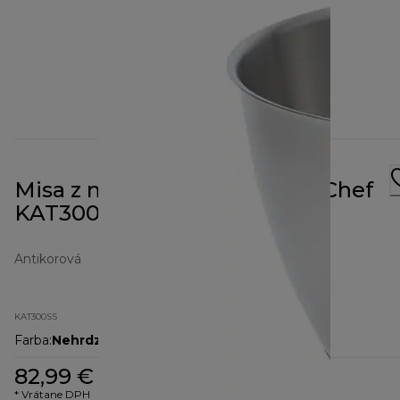
Misa z nehrdzavejúcej ocele Chef
KAT300SS
Antikorová
KAT300SS
Farba
:
Nehrdzavejúca oceľ/strieborná
82,99 €
* Vrátane DPH