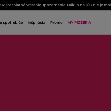
 €49
Bezplatné vrátenie
Upozornenie: Nákup na IČO nie je mož
é spotrebiče
Inšpirácia
Promo
MY PIZZERIA