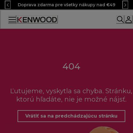
Skip
Doprava zdarma pre všetky nákupy nad €49
to
Content
404
Ľutujeme, vyskytla sa chyba. Stránku,
ktorú hľadáte, nie je možné nájsť.
Vrátiť sa na predchádzajúcu stránku