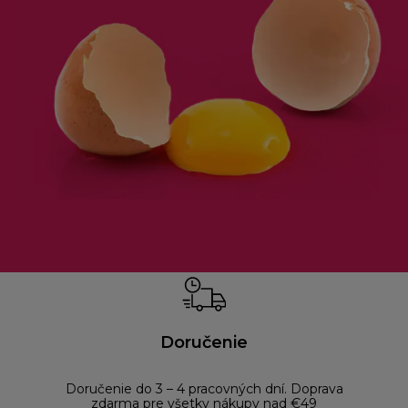
Doručenie
Doručenie do 3 – 4 pracovných dní. Doprava
Bezp
zdarma pre všetky nákupy nad €49