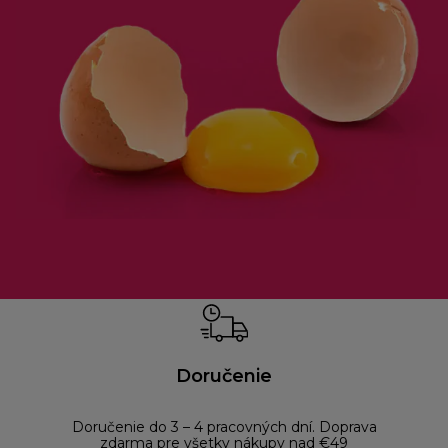
Doručenie
Doručenie do 3 – 4 pracovných dní. Doprava
Bezp
zdarma pre všetky nákupy nad €49