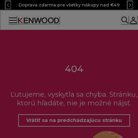
Skip
Doprava zdarma pre všetky nákupy nad €49
to
Content
404
Ľutujeme, vyskytla sa chyba. Stránku,
ktorú hľadáte, nie je možné nájsť.
Vrátiť sa na predchádzajúcu stránku