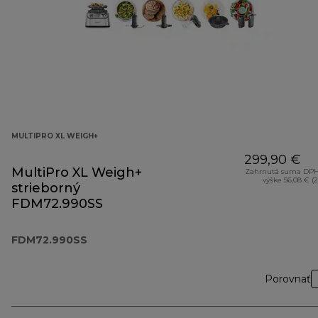
MULTIPRO XL WEIGH+
299,90 €
MultiPro XL Weigh+
Zahrnutá suma DPH
výške 56,08 € (
strieborný
FDM72.990SS
FDM72.990SS
Porovnať