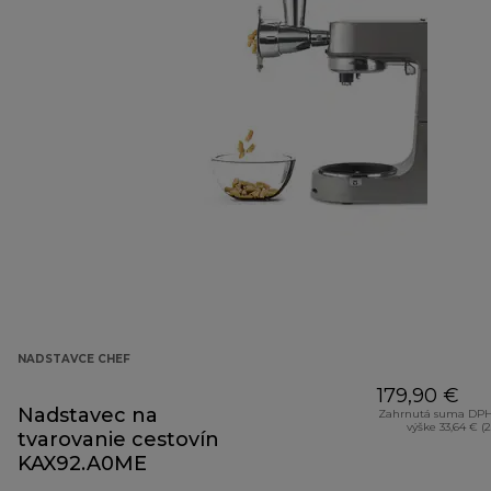
NADSTAVCE CHEF
179,90 €
Nadstavec na
Zahrnutá suma DPH
výške 33,64 € (
tvarovanie cestovín
KAX92.A0ME