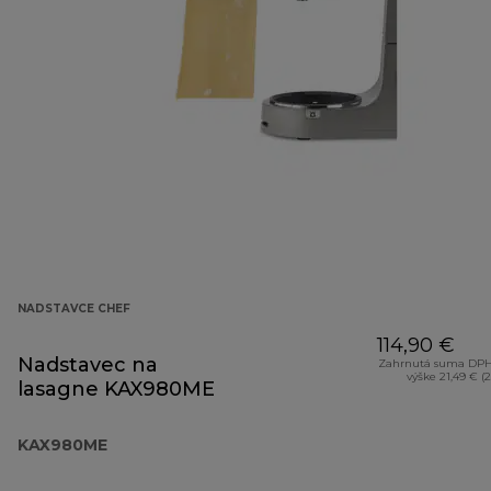
NADSTAVCE CHEF
114,90 €
Nadstavec na
Zahrnutá suma DPH
výške 21,49 € (
lasagne KAX980ME
KAX980ME