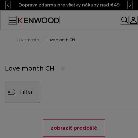
Skip
Doprava zdarma pre všetky nákupy nad €49
to
Content
Love month
Love month CH
Love month CH
Filter
zobraziť predošlé