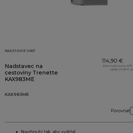
NADSTAVCE CHEF
114,90 €
Nadstavec na
Zahrnutá suma DPH
výške 21,49 € (
cestoviny Trenette
KAX983ME
KAX983ME
Porovnať
Navrhnutý tak, aby vydržal