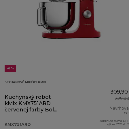
-6 %
STOJANOVÉ MIXÉRY KMIX
309,90
Kuchynský robot
329,0
kMix KMX751ARD
Navrhova
červenej farby Bold
ce
Red
Zahrnutá suma DPH
KMX751ARD
výške 57,95 € (