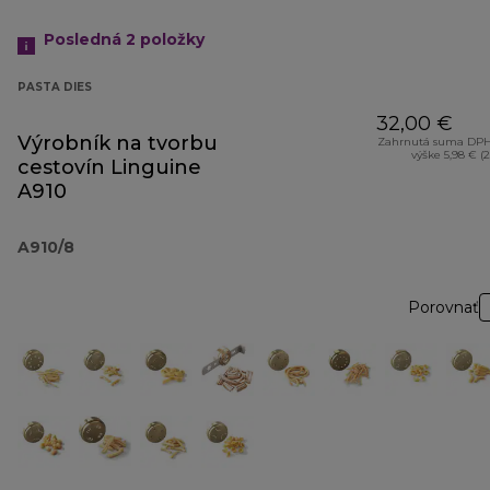
Posledná 2
položky
PASTA DIES
32,00 €
Výrobník na tvorbu
Zahrnutá suma DPH
výške 5,98 € (
cestovín Linguine
A910
A910/8
Porovnať