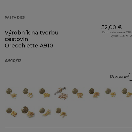
PASTA DIES
32,00 €
Výrobník na tvorbu
Zahrnutá suma DPH
výške 5,98 € (
cestovín
Orecchiette A910
A910/12
Porovnať