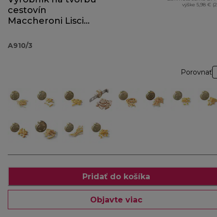
výške 5,98 € (
cestovín
Maccheroni Lisci
A910
A910/3
Porovnať
Pridať do košíka
Objavte viac