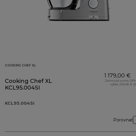
COOKING CHEF XL
1 179,00 €
Cooking Chef XL
Zahrnutá suma DPH
výške 220,46 € (
KCL95.004SI
KCL95.004SI
Porovnať