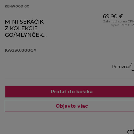
KENWOOD GO
69,90 €
MINI SEKÁČIK
Zahrnutá suma DPH
výške 13,07 € (
Z KOLEKCIE
GO/MLYNČEK
KAG30.000GY
KAG30.000GY
Porovnať
Pridať do košíka
Objavte viac