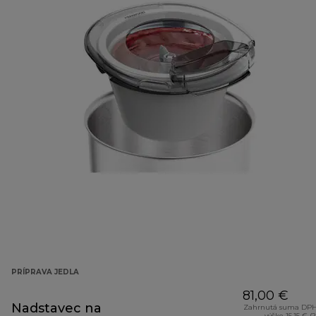
PRÍPRAVA JEDLA
81,00 €
Nadstavec na
Zahrnutá suma DPH
výške 15,15 € (