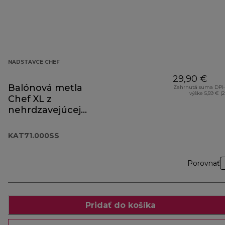
NADSTAVCE CHEF
29,90 €
Balónová metla
Zahrnutá suma DPH
výške 5,59 € (
Chef XL z
nehrdzavejúcej
ocele KAT71.000SS
KAT71.000SS
Porovnať
Pridať do košíka