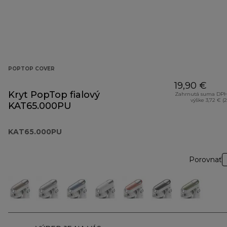
POPTOP COVER
19,90 €
Kryt PopTop fialový
Zahrnutá suma DPH
výške 3,72 € (
KAT65.000PU
KAT65.000PU
Porovnať