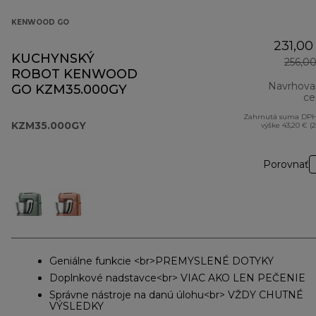
KENWOOD GO
231,00
KUCHYNSKÝ
256,0
ROBOT KENWOOD
Navrhova
GO KZM35.000GY
ce
Zahrnutá suma DPH
KZM35.000GY
výške 43,20 € (
Porovnať
Geniálne funkcie <br>PREMYSLENÉ DOTYKY
Doplnkové nadstavce<br> VIAC AKO LEN PEČENIE
Správne nástroje na danú úlohu<br> VŽDY CHUTNÉ
VÝSLEDKY