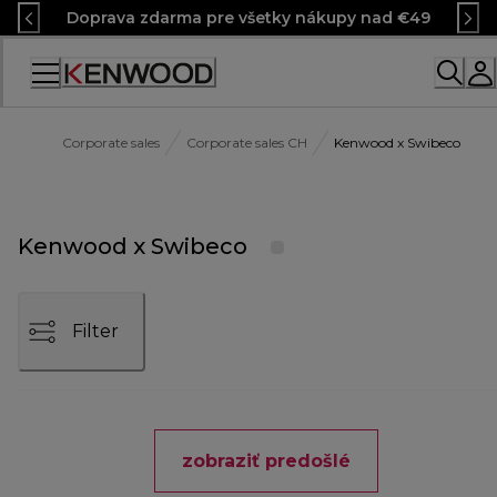
Skip
Doprava zdarma pre všetky nákupy nad €49
to
Content
Corporate sales
Corporate sales CH
Kenwood x Swibeco
Kenwood x Swibeco
Filter
zobraziť predošlé