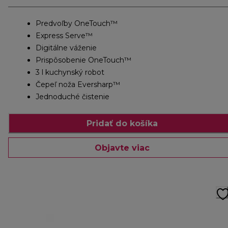
Predvoľby OneTouch™
Express Serve™
Digitálne váženie
Prispôsobenie OneTouch™
3 l kuchynský robot
Čepeľ noža Eversharp™
Jednoduché čistenie
Pridať do košíka
Objavte viac