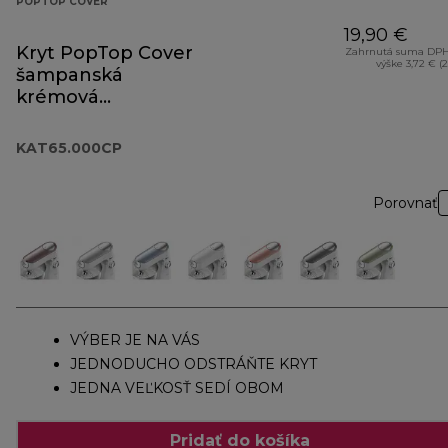
POPTOP COVER
19,90 €
Kryt PopTop Cover
Zahrnutá suma DPH
výške 3,72 € (
šampanská
krémová
KAT65.000CP
KAT65.000CP
Porovnať
VÝBER JE NA VÁS
JEDNODUCHO ODSTRÁŇTE KRYT
JEDNA VEĽKOSŤ SEDÍ OBOM
Pridať do košíka