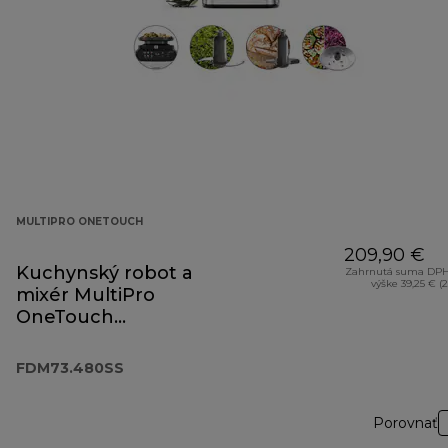
MULTIPRO ONETOUCH
209,90 €
Kuchynský robot a
Zahrnutá suma DPH
výške 39,25 € (
mixér MultiPro
OneTouch
FDM73.480SS
FDM73.480SS
Porovnať