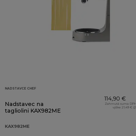
NADSTAVCE CHEF
114,90 €
Nadstavec na
Zahrnutá suma DPH
výške 21,49 € (
tagliolini KAX982ME
KAX982ME