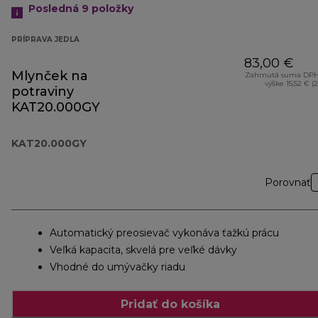
Posledná 9
položky
PRÍPRAVA JEDLA
83,00 €
Mlynček na
Zahrnutá suma DPH
výške 15,52 € (
potraviny
KAT20.000GY
KAT20.000GY
Porovnať
Automatický preosievač vykonáva ťažkú prácu
Veľká kapacita, skvelá pre veľké dávky
Vhodné do umývačky riadu
Pridať do košíka