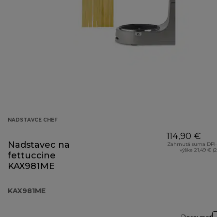
NADSTAVCE CHEF
114,90 €
Nadstavec na
Zahrnutá suma DPH
výške 21,49 € (
fettuccine
KAX981ME
KAX981ME