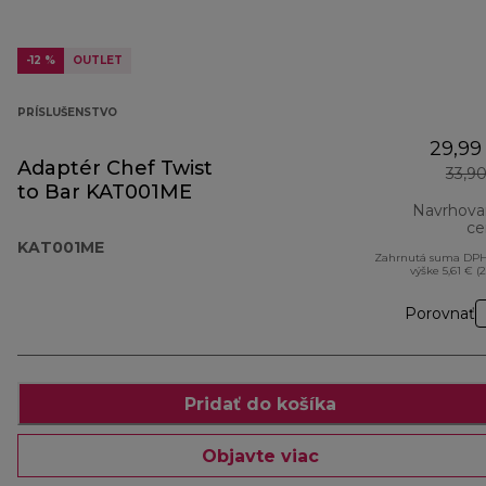
-12 %
OUTLET
PRÍSLUŠENSTVO
29,99
Adaptér Chef Twist
33,9
to Bar KAT001ME
Navrhova
ce
KAT001ME
Zahrnutá suma DPH
výške 5,61 € (
Porovnať
Pridať do košíka
Objavte viac