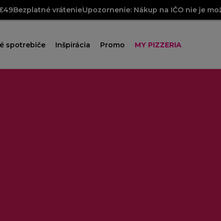
 €49
Bezplatné vrátenie
Upozornenie: Nákup na IČO nie je mož
é spotrebiče
Inšpirácia
Promo
MY PIZZERIA