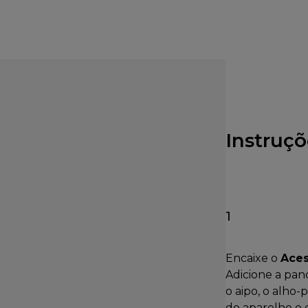
Instruçõ
1
Encaixe o
Aces
Adicione a panc
o aipo, o alho-
do aparelho e 