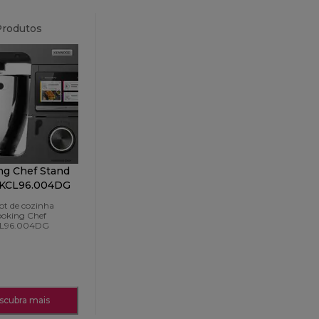
Produtos
ng Chef Stand
 KCL96.004DG
ot de cozinha
oking Chef
L96.004DG
scubra mais