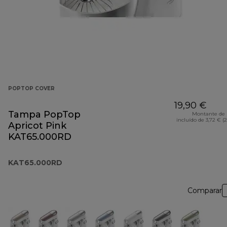
POPTOP COVER
19,90 €
Tampa PopTop
Montante de 
incluído de 3,72 € (
Apricot Pink
KAT65.000RD
KAT65.000RD
Comparar