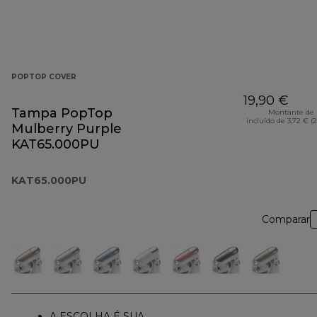
POPTOP COVER
19,90 €
Tampa PopTop
Montante de 
incluído de 3,72 € (
Mulberry Purple
KAT65.000PU
KAT65.000PU
Comparar
A ESCOLHA É SUA