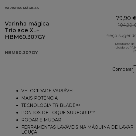
VARINHAS MÁGICAS
79,90 
Varinha mágica
104,90 
Triblade XL+
Preço sugerid
HBM60.307GY
Montante de 
incluído de 14,
(
HBM60.307GY
Comparar
VELOCIDADE VARIÁVEL
MAIS POTÊNCIA
TECNOLOGIA TRIBLADE™
PONTOS DE TOQUE SUREGRIP™
RODAR E MUDAR
FERRAMENTAS LAVÁVEIS NA MÁQUINA DE LAVAR
LOUÇA