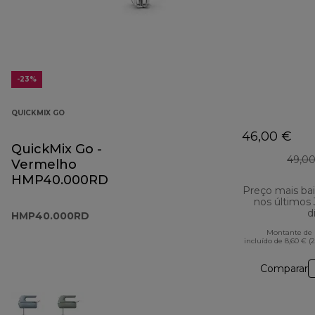
-23%
QUICKMIX GO
46,00 €
QuickMix Go -
49,00
Vermelho
HMP40.000RD
Preço mais ba
nos últimos
d
HMP40.000RD
Montante de 
incluído de 8,60 € (
Comparar