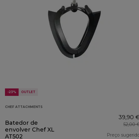
-23%
OUTLET
CHEF ATTACHMENTS
39,90 
Batedor de
52,00 
envolver Chef XL
Preço sugerid
AT502