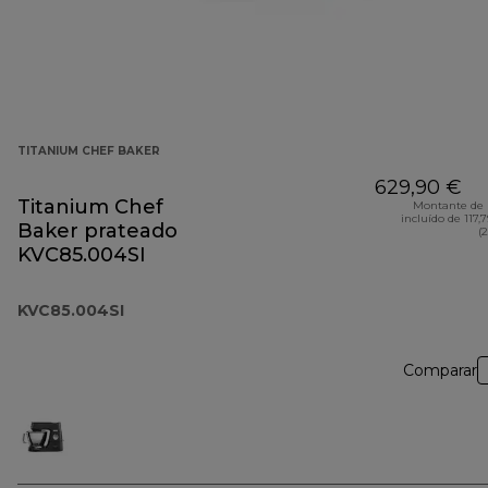
TITANIUM CHEF BAKER
629,90 €
Titanium Chef
Montante de 
incluído de 117,
Baker prateado
(
KVC85.004SI
KVC85.004SI
Comparar