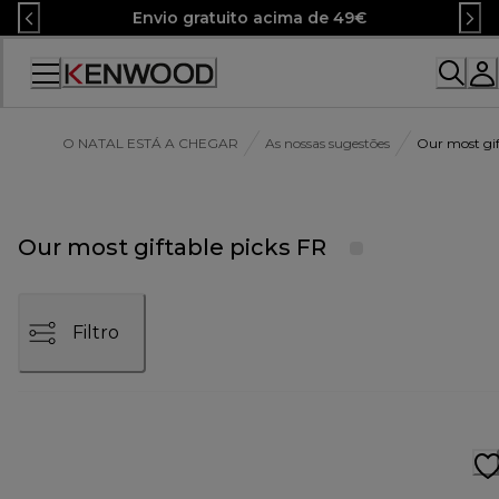
Skip
Envio gratuito acima de 49€
to
Content
O NATAL ESTÁ A CHEGAR
As nossas sugestões
Our most gif
Our most giftable picks FR
Filtro