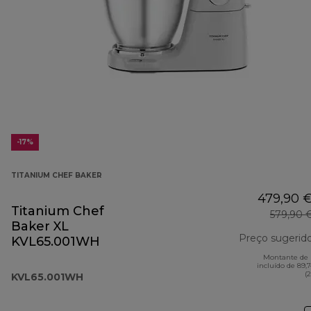
-17%
TITANIUM CHEF BAKER
479,90 
Titanium Chef
579,90 
Baker XL
Preço sugerid
KVL65.001WH
Montante de 
incluído de 89,
(
KVL65.001WH