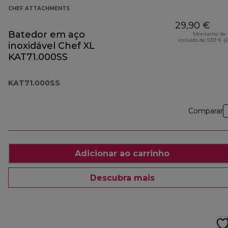
CHEF ATTACHMENTS
29,90 €
Batedor em aço
Montante de 
incluído de 5,59 € (
inoxidável Chef XL
KAT71.000SS
KAT71.000SS
Comparar
Adicionar ao carrinho
Descubra mais