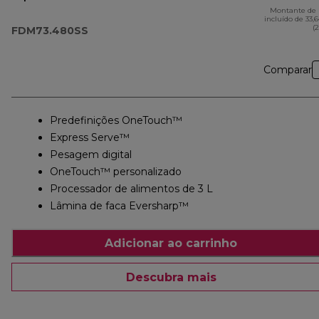
MultiPro OneTouch
Montante de 
incluído de 33,
FDM73.480SS
(
FDM73.480SS
Comparar
Predefinições OneTouch™
Express Serve™
Pesagem digital
OneTouch™ personalizado
Processador de alimentos de 3 L
Lâmina de faca Eversharp™
Adicionar ao carrinho
Descubra mais