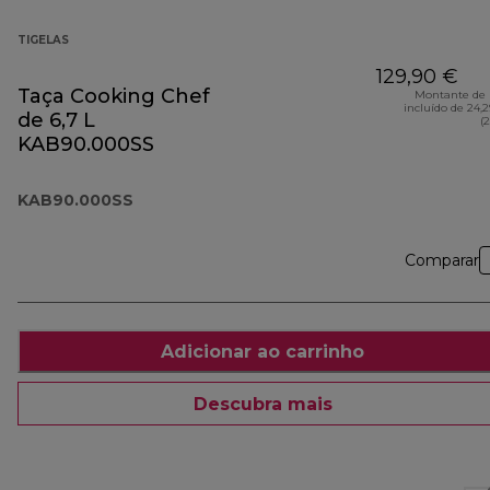
TIGELAS
129,90 €
Taça Cooking Chef
Montante de 
incluído de 24,
de 6,7 L
(
KAB90.000SS
KAB90.000SS
Comparar
Adicionar ao carrinho
Descubra mais