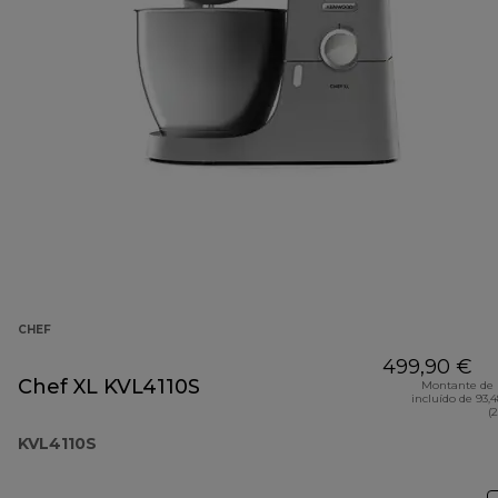
CHEF
499,90 €
Chef XL KVL4110S
Montante de 
incluído de 93,
(
KVL4110S