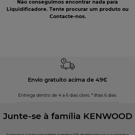
Não conseguimos encontrar nada para
Liquidificadore. Tente procurar um produto ou
Contacte-nos
.
Envio gratuito acima de 49€
Entrega dentro de 4 a 6 dias úteis. * ilhas 6 dias.
Polí
Junte-se à família KENWOOD
Subscreva a nossa newsletter e receba 10% de desconto na sua primeira