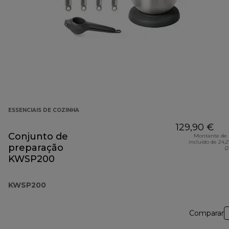
ESSENCIAIS DE COZINHA
129,90 €
Conjunto de
Montante de 
incluído de 24,
preparação
(
KWSP200
KWSP200
Comparar