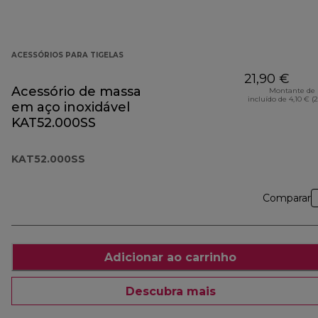
ACESSÓRIOS PARA TIGELAS
21,90 €
Acessório de massa
Montante de 
incluído de 4,10 € (
em aço inoxidável
KAT52.000SS
KAT52.000SS
Comparar
Adicionar ao carrinho
Descubra mais