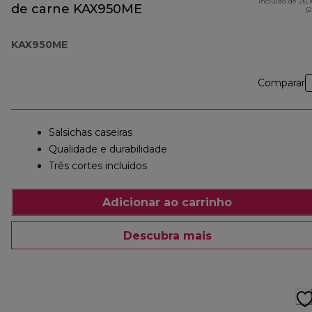
incluído de 26,
de carne KAX950ME
(
KAX950ME
Comparar
Salsichas caseiras
Qualidade e durabilidade
Três cortes incluídos
Adicionar ao carrinho
Descubra mais