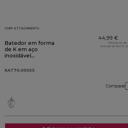
CHEF ATTACHMENTS
44,99 €
Batedor em forma
Montante de 
incluído de 8,41 € (
de K em aço
inoxidável
KAT70.000SS
KAT70.000SS
Comparar