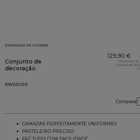
ESSENCIAIS DE COZINHA
129,90 €
Conjunto de
Montante de 
incluído de 24,
decoração
(
KWSD100
Comparar
CAMADAS PERFEITAMENTE UNIFORMES
PASTELEIRO PRECISO
FAZ TUDO COM FACILIDADE