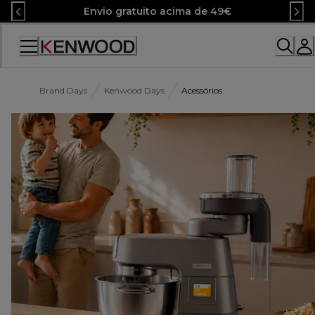
Skip
Envio gratuito acima de 49€
to
Content
Brand Days
Kenwood Days
Acessórios