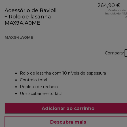
264,90 €
Acessório de Ravioli
Montante de 
incluído de 49,
+ Rolo de lasanha
(
MAX94.A0ME
MAX94.A0ME
Comparar
Rolo de lasanha com 10 níveis de espessura
Controlo total
Repleto de recheio
Um acabamento fácil
Adicionar ao carrinho
Descubra mais