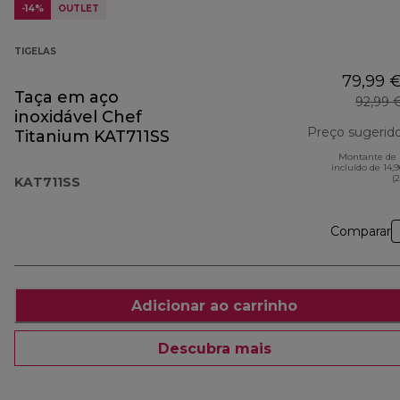
-14%
OUTLET
TIGELAS
79,99 
Taça em aço
92,99 
inoxidável Chef
Preço sugerid
Titanium KAT711SS
Montante de 
incluído de 14,
(
KAT711SS
Comparar
Adicionar ao carrinho
Descubra mais