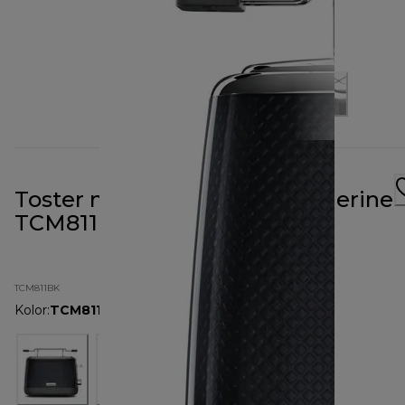
Toster na dwie kromki Mesmerine
TCM811BK czarny
TCM811BK
Kolor
:
TCM811BK