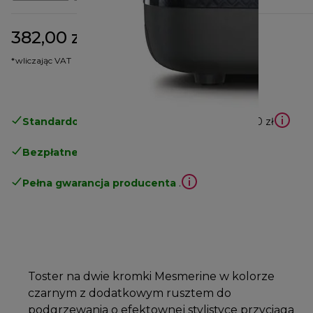
382,00 zł
cena oryginalna 552,00 zł
552,00 zł
(-31%)
*wliczając VAT
Standardowa bezpłatna dostawa
powyżej 210 zł
Bezpłatne zwroty
.
Pełna gwarancja producenta
.
Toster na dwie kromki Mesmerine w kolorze
czarnym z dodatkowym rusztem do
podgrzewania o efektownej stylistyce przyciąga