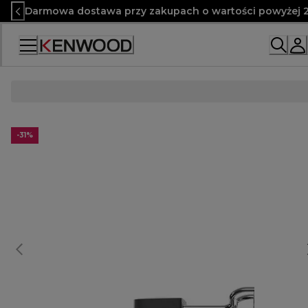
Skip
Darmowa dostawa przy zakupach o wartości powyżej 2
to
Content
-31%