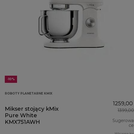
-10%
ROBOTY PLANETARNE KMIX
1259,00 
Mikser stojący kMix
1399,00
Pure White
Sugerowa
KMX751AWH
ce
Wliczona kw