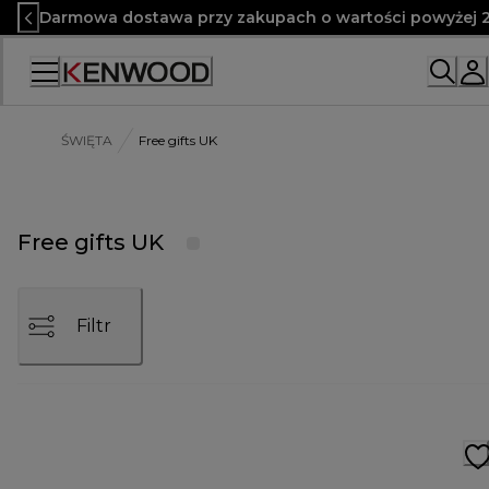
Skip
Darmowa dostawa przy zakupach o wartości powyżej 2
to
Content
ŚWIĘTA
Free gifts UK
Free gifts UK
Filtr