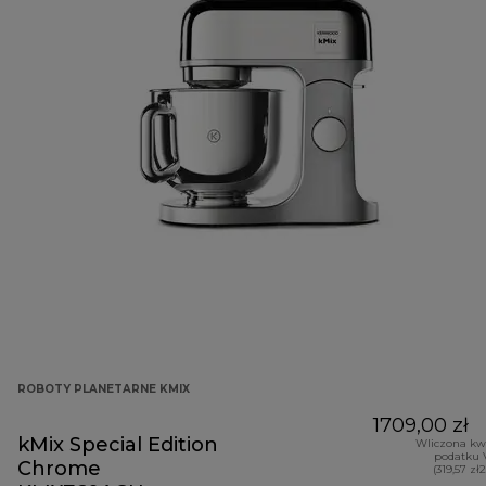
ROBOTY PLANETARNE KMIX
1709,00 zł
kMix Special Edition
Wliczona kw
podatku 
Chrome
(319,57 zł