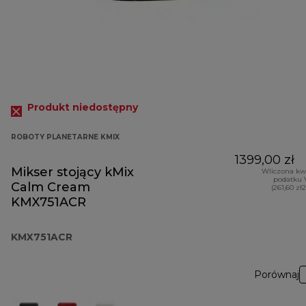
Produkt niedostępny
ROBOTY PLANETARNE KMIX
1399,00 zł
Mikser stojący kMix
Wliczona kw
podatku 
Calm Cream
(261,60 zł
KMX751ACR
KMX751ACR
Porównaj