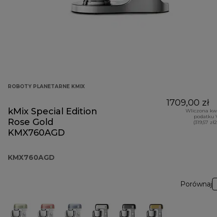
ROBOTY PLANETARNE KMIX
1709,00 zł
kMix Special Edition
Wliczona kw
podatku 
Rose Gold
(319,57 zł
KMX760AGD
KMX760AGD
Porównaj