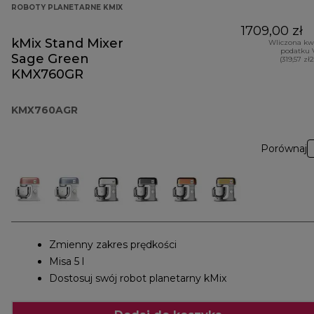
ROBOTY PLANETARNE KMIX
1709,00 zł
kMix Stand Mixer
Wliczona kw
podatku 
Sage Green
(319,57 zł
KMX760GR
KMX760AGR
Porównaj
Zmienny zakres prędkości
Misa 5 l
Dostosuj swój robot planetarny kMix