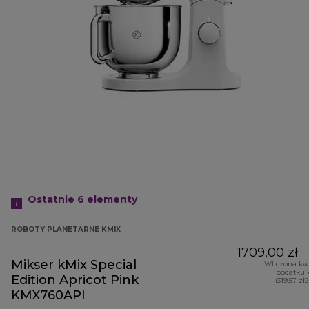
Ostatnie 6
elementy
ROBOTY PLANETARNE KMIX
1709,00 zł
Mikser kMix Special
Wliczona kw
podatku 
Edition Apricot Pink
(319,57 zł
KMX760API