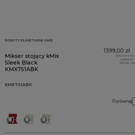
ROBOTY PLANETARNE KMIX
1399,00 zł
Mikser stojący kMix
Wliczona kw
podatku 
Sleek Black
(261,60 zł
KMX751ABK
KMX751ABK
Porównaj