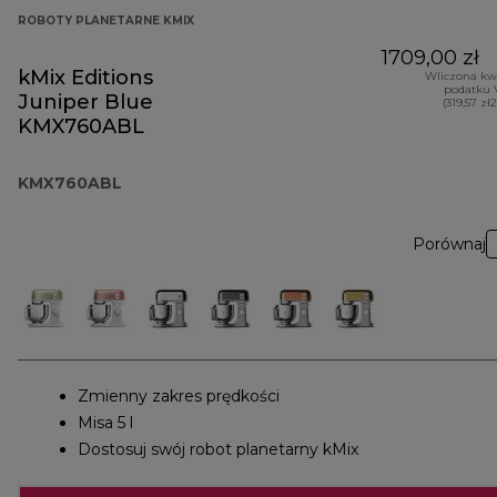
ROBOTY PLANETARNE KMIX
1709,00 zł
kMix Editions
Wliczona kw
podatku 
Juniper Blue
(319,57 zł
KMX760ABL
KMX760ABL
Porównaj
Zmienny zakres prędkości
Misa 5 l
Dostosuj swój robot planetarny kMix