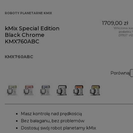
ROBOTY PLANETARNE KMIX
1709,00 zł
kMix Special Edition
Wliczona kw
podatku 
Black Chrome
(319,57 zł
KMX760ABC
KMX760ABC
Porównaj
Masz kontrolę nad prędkością
Bez bałaganu, bez problemów
Dostosuj swój robot planetarny kMix