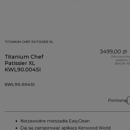
TITANIUM CHEF PATISSIER XL
3499,00 zł
Titanium Chef
Wliczona kw
podatku 
Patissier XL
(654,28 zł
KWL90.004SI
KWL90.004SI
Porównaj
Niezawodne mieszadła EasyClean
Daj się zainspirować aplikacji Kenwood World