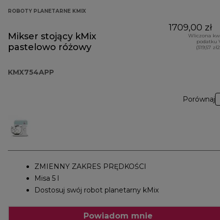
ROBOTY PLANETARNE KMIX
1709,00 zł
Mikser stojący kMix
Wliczona kw
podatku 
pastelowo różowy
(319,57 zł
KMX754APP
Porównaj
ZMIENNY ZAKRES PRĘDKOŚCI
Misa 5 l
Dostosuj swój robot planetarny kMix
Powiadom mnie