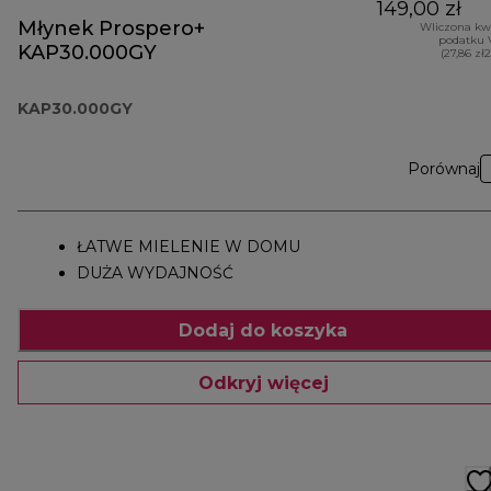
149,00 zł
Młynek Prospero+
Wliczona kw
podatku 
KAP30.000GY
(27,86 zł
KAP30.000GY
Porównaj
ŁATWE MIELENIE W DOMU
DUŻA WYDAJNOŚĆ
Dodaj do koszyka
Odkryj więcej