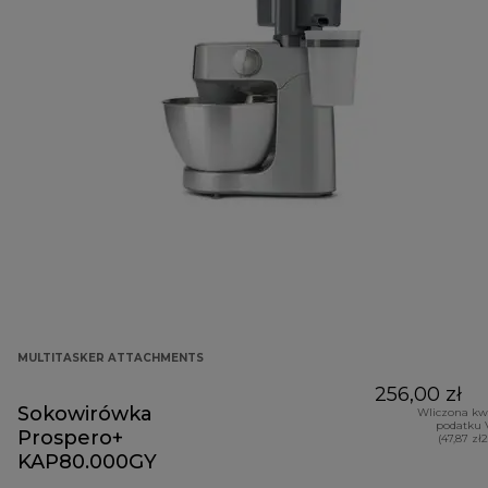
MULTITASKER ATTACHMENTS
256,00 zł
Sokowirówka
Wliczona kw
podatku 
Prospero+
(47,87 zł
KAP80.000GY