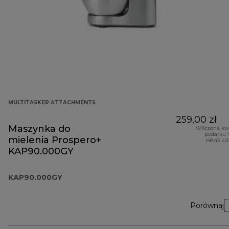
MULTITASKER ATTACHMENTS
259,00 zł
Maszynka do
Wliczona kw
podatku 
mielenia Prospero+
(48,43 zł
KAP90.000GY
KAP90.000GY
Porównaj