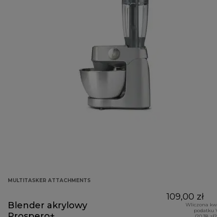
MULTITASKER ATTACHMENTS
109,00 zł
Blender akrylowy
Wliczona kw
podatku 
Prospero+
(20,38 zł