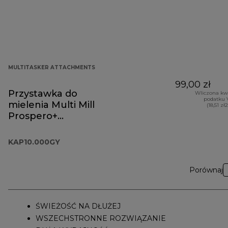
MULTITASKER ATTACHMENTS
99,00 zł
Przystawka do
Wliczona kw
podatku 
mielenia Multi Mill
(18,51 zł
Prospero+
KAP10.000GY
KAP10.000GY
Porównaj
ŚWIEŻOŚĆ NA DŁUŻEJ
WSZECHSTRONNE ROZWIĄZANIE