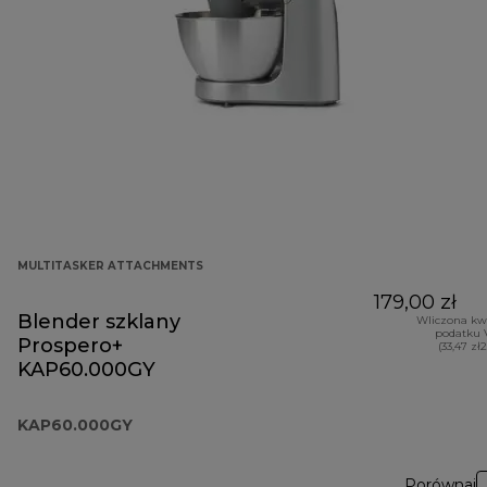
MULTITASKER ATTACHMENTS
179,00 zł
Blender szklany
Wliczona kw
podatku 
Prospero+
(33,47 zł
KAP60.000GY
KAP60.000GY
Porównaj