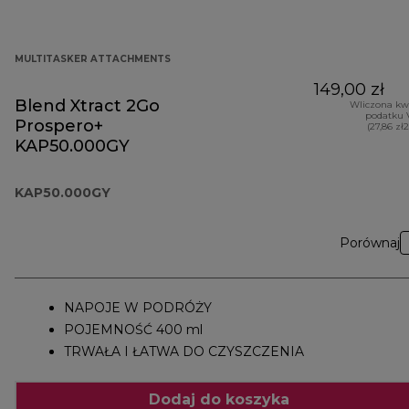
MULTITASKER ATTACHMENTS
149,00 zł
Blend Xtract 2Go
Wliczona kw
podatku 
Prospero+
(27,86 zł
KAP50.000GY
KAP50.000GY
Porównaj
NAPOJE W PODRÓŻY
POJEMNOŚĆ 400 ml
TRWAŁA I ŁATWA DO CZYSZCZENIA
Dodaj do koszyka