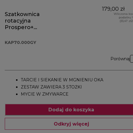
179,00 zł
Szatkownica
Wliczona kw
podatku 
rotacyjna
(33,47 zł
Prospero+
KAP70.000GY
KAP70.000GY
Porównaj
TARCIE I SIEKANIE W MGNIENIU OKA
ZESTAW ZAWIERA 3 STOŻKI
MYCIE W ZMYWARCE
Dodaj do koszyka
Odkryj więcej