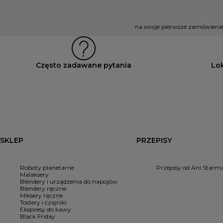
na swoje pierwsze zamówienie
Często zadawane pytania
Lo
SKLEP
PRZEPISY
Roboty planetarne
Przepisy od Ani Starm
Malaksery
Blendery i urządzenia do napojów
Blendery ręczne
Miksery ręczne
Tostery i czajniki
Ekspresy do kawy
Black Friday