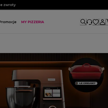
e zwroty
Promocje
MY PIZZERIA