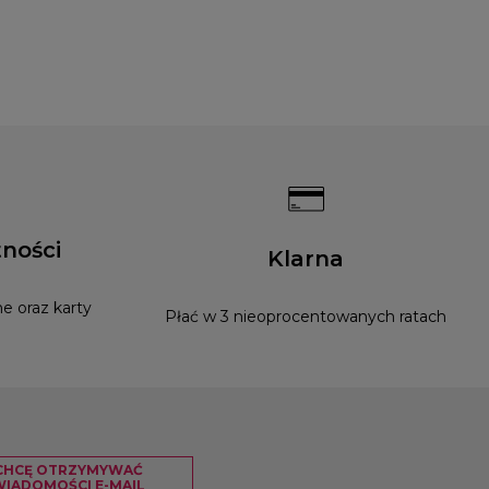
ności
Klarna
e oraz karty
Płać w 3 nieoprocentowanych ratach
CHCĘ OTRZYMYWAĆ
IADOMOŚCI E-MAIL