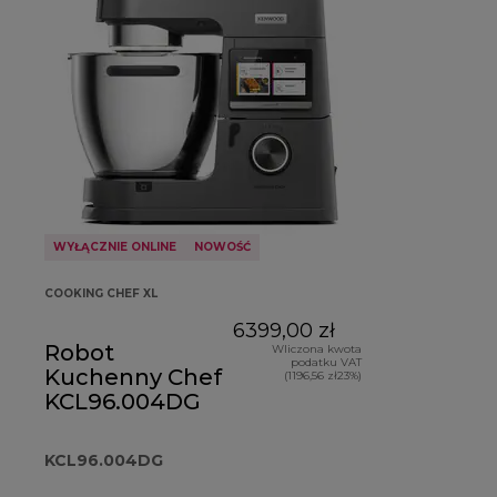
WYŁĄCZNIE ONLINE
NOWOŚĆ
COOKING CHEF XL
6399,00 zł
Robot
Wliczona kwota
podatku VAT
Kuchenny Chef
(1196,56 zł23%)
KCL96.004DG
KCL96.004DG