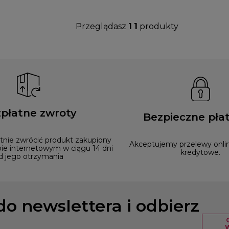
Przeglądasz
1
1
produkty
płatne zwroty
Bezpieczne płat
nie zwrócić produkt zakupiony
Akceptujemy przelewy onlin
ie internetowym w ciągu 14 dni
kredytowe.
d jego otrzymania
 do newslettera i odbierz
W