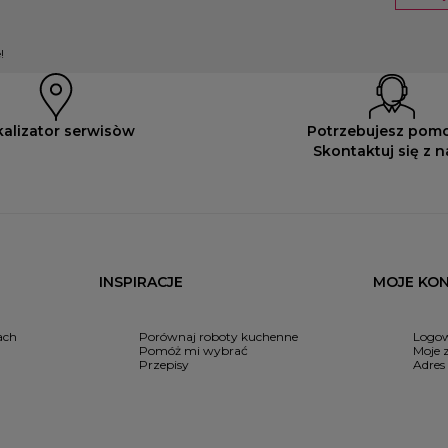
!
kalizator serwisòw
Potrzebujesz pom
Skontaktuj się z 
INSPIRACJE
MOJE KO
ach
Porównaj roboty kuchenne
Logow
Pomóż mi wybrać
Moje 
Przepisy
Adres