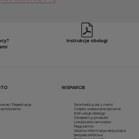
ocy?
Instrukcje obsługi
nami
NTO
WSPARCIE
anie / Rejestracja
Skontaktuj się z nami
zamówienia
Często zadawane pytania
Instrukcje obsługi
Zarejestruj produkt
Lokalizator serwisów
Regulamin
Ważna informacja dotycząca
bezpieczeństwa