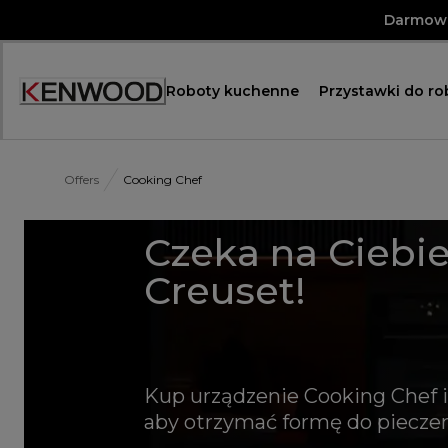
Skip
Darmowa
to
Content
Roboty kuchenne
Przystawki do r
Offers
Cooking Chef
Czeka na Ciebie
Creuset!
Kup urządzenie Cooking Chef
aby otrzymać formę do pieczeni