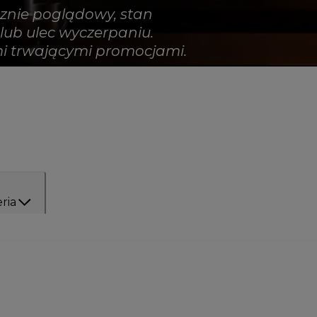
znie poglądowy, stan
ub ulec wyczerpaniu.
ymi trwającymi promocjami.
ria