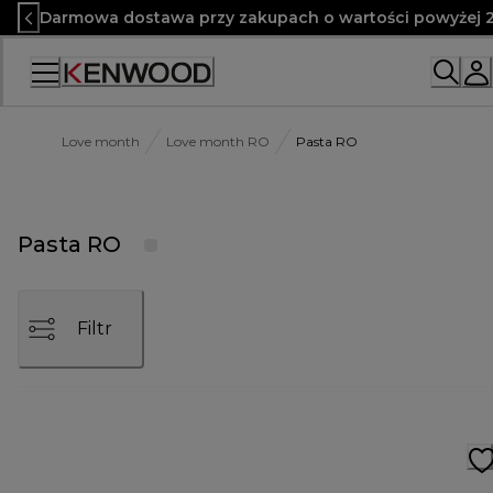
Skip
Darmowa dostawa przy zakupach o wartości powyżej 2
to
Content
Love month
Love month RO
Pasta RO
Pasta RO
Filtr