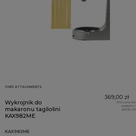
CHEF ATTACHMENTS
369,00 zł
Wykrojnik do
Wliczona kw
podatku 
makaronu tagliolini
(69,00 zł
KAX982ME
KAX982ME