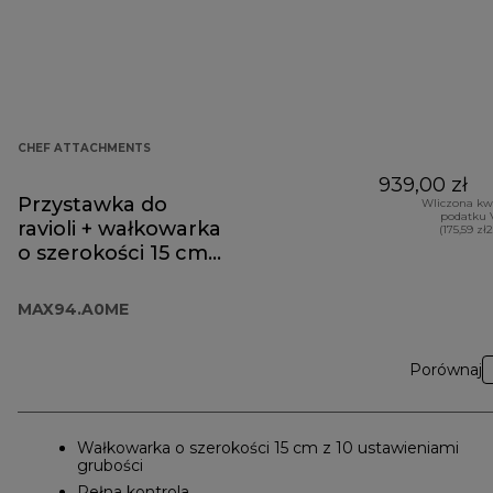
CHEF ATTACHMENTS
939,00 zł
Przystawka do
Wliczona kw
podatku 
ravioli + wałkowarka
(175,59 zł
o szerokości 15 cm
MAX94.A0ME
MAX94.A0ME
Porównaj
Wałkowarka o szerokości 15 cm z 10 ustawieniami
grubości
Pełna kontrola