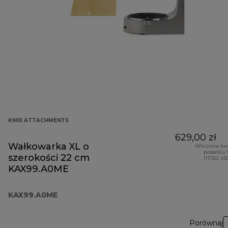
KMIX ATTACHMENTS
629,00 zł
Wałkowarka XL o
Wliczona kw
podatku 
szerokości 22 cm
(117,62 zł
KAX99.A0ME
KAX99.A0ME
Porównaj