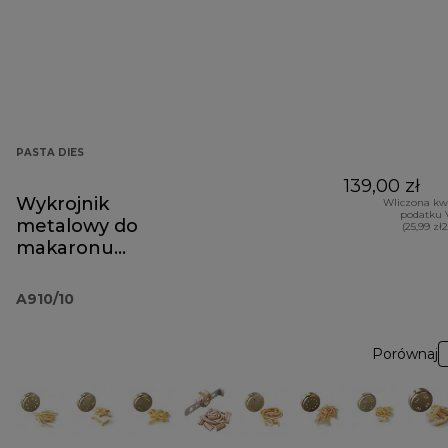
PASTA DIES
139,00 zł
Wykrojnik
Wliczona kw
podatku 
metalowy do
(25,99 zł
makaronu
conchigliette A910
A910/10
Porównaj