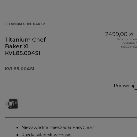
TITANIUM CHEF BAKER
2499,00 zł
Titanium Chef
Wliczona kw
podatku 
Baker XL
(467,29 zł
KVL85.004SI
KVL85.004SI
Porównaj
Niezawodne mieszadła EasyClean
Każdy składnik w masie