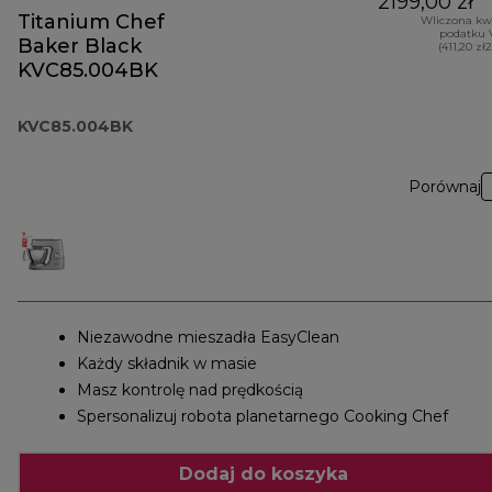
2199,00 zł
Titanium Chef
Wliczona kw
podatku 
Baker Black
(411,20 zł
KVC85.004BK
KVC85.004BK
Porównaj
Niezawodne mieszadła EasyClean
Każdy składnik w masie
Masz kontrolę nad prędkością
Spersonalizuj robota planetarnego Cooking Chef
Dodaj do koszyka