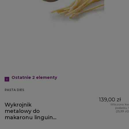
Ostatnie 2
elementy
PASTA DIES
139,00 zł
Wykrojnik
Wliczona kw
podatku 
metalowy do
(25,99 zł
makaronu linguine
A910