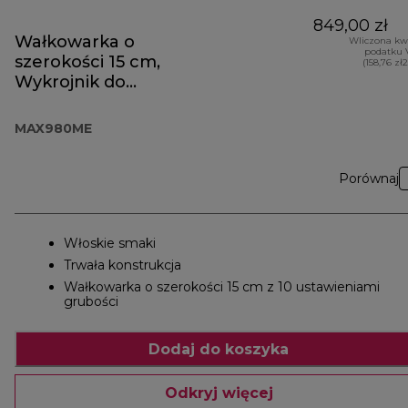
849,00 zł
Wałkowarka o
Wliczona kw
podatku 
szerokości 15 cm,
(158,76 zł
Wykrojnik do
makaronu
fettuccine i
MAX980ME
Wykrojnik do
makaronu
Porównaj
spaghetti
Włoskie smaki
Trwała konstrukcja
Wałkowarka o szerokości 15 cm z 10 ustawieniami
grubości
Dodaj do koszyka
Odkryj więcej