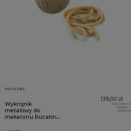
PASTA DIES
139,00 zł
Wykrojnik
Wliczona kw
podatku 
metalowy do
(25,99 zł
makaronu bucatini
A910