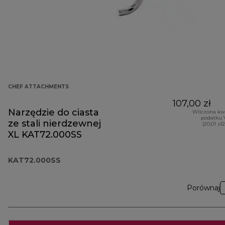
CHEF ATTACHMENTS
107,00 zł
Narzędzie do ciasta
Wliczona kw
podatku 
ze stali nierdzewnej
(20,01 zł
XL KAT72.000SS
KAT72.000SS
Porównaj