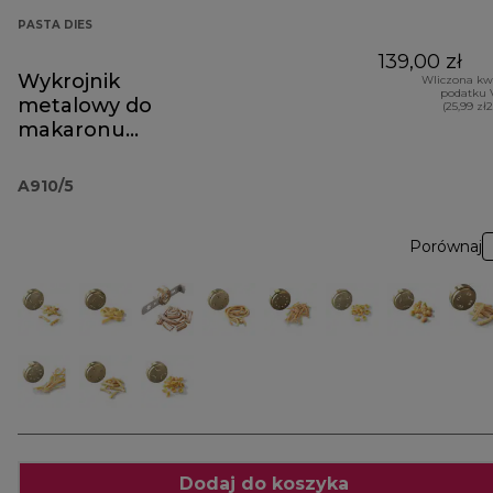
PASTA DIES
139,00 zł
Wykrojnik
Wliczona kw
podatku 
metalowy do
(25,99 zł
makaronu
spaghetti quadri
AA910
A910/5
Porównaj
Dodaj do koszyka