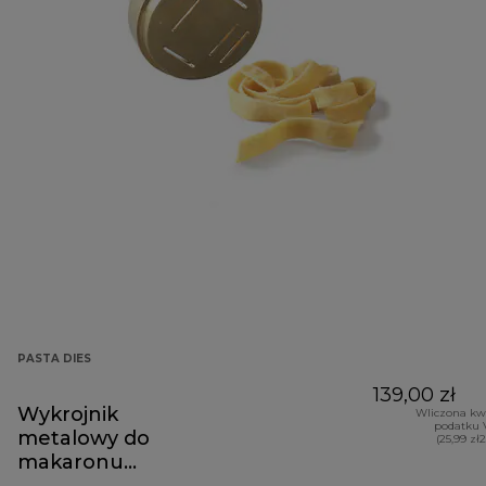
PASTA DIES
139,00 zł
Wykrojnik
Wliczona kw
podatku 
metalowy do
(25,99 zł
makaronu