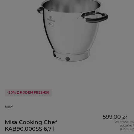
-20% Z KODEM FRESH20
MISY
599,00 zł
Misa Cooking Chef
Wliczona kw
podatku 
KAB90.000SS 6,7 l
(112,01 zł