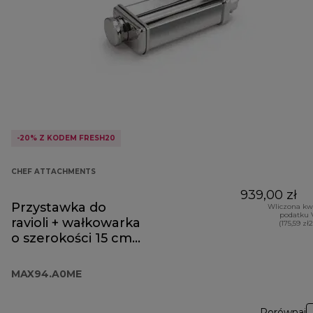
-20% Z KODEM FRESH20
CHEF ATTACHMENTS
939,00 zł
Przystawka do
Wliczona kw
podatku 
ravioli + wałkowarka
(175,59 zł
o szerokości 15 cm
MAX94.A0ME
MAX94.A0ME
Porównaj