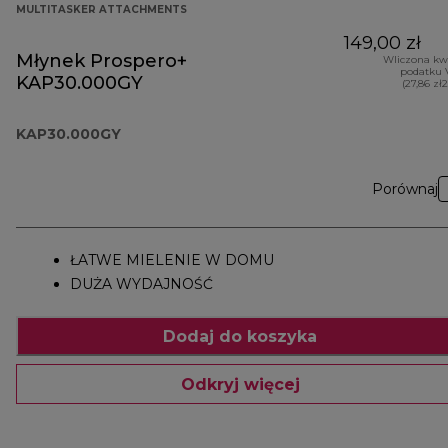
MULTITASKER ATTACHMENTS
149,00 zł
Młynek Prospero+
Wliczona kw
podatku 
KAP30.000GY
(27,86 zł
KAP30.000GY
Porównaj
ŁATWE MIELENIE W DOMU
DUŻA WYDAJNOŚĆ
Dodaj do koszyka
Odkryj więcej