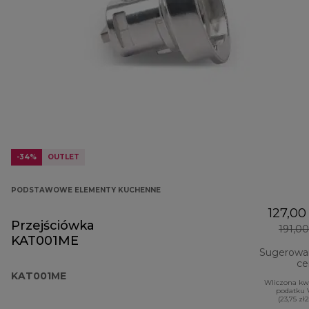
-34%
OUTLET
PODSTAWOWE ELEMENTY KUCHENNE
127,00 
Przejściówka
191,00
KAT001ME
Sugerowa
ce
KAT001ME
Wliczona kw
podatku 
(23,75 zł