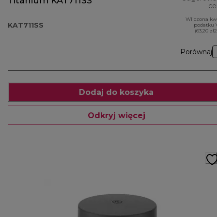
Titanium KAT711SS
ce
Wliczona kw
KAT711SS
podatku 
(63,20 zł
Porównaj
Dodaj do koszyka
Odkryj więcej