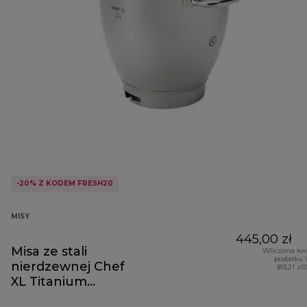
-20% Z KODEM FRESH20
MISY
445,00 zł
Misa ze stali
Wliczona kw
podatku 
nierdzewnej Chef
(83,21 zł
XL Titanium
KAT811SS