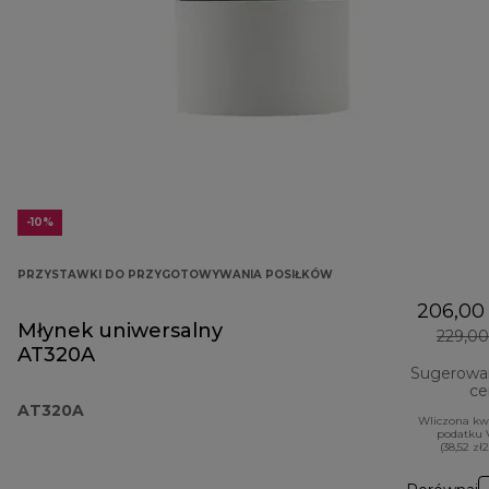
-10%
PRZYSTAWKI DO PRZYGOTOWYWANIA POSIŁKÓW
206,00 
Młynek uniwersalny
229,00
AT320A
Sugerowa
ce
AT320A
Wliczona kw
podatku 
(38,52 zł