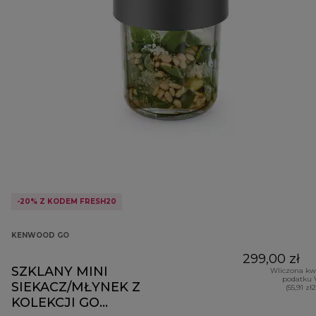
-20% Z KODEM FRESH20
KENWOOD GO
299,00 zł
SZKLANY MINI
Wliczona kw
podatku 
SIEKACZ/MŁYNEK Z
(55,91 zł
KOLEKCJI GO