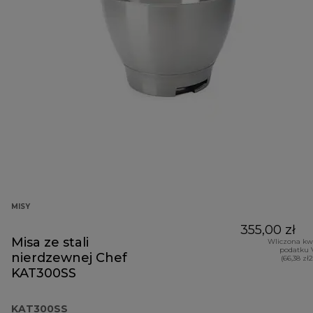
MISY
355,00 zł
Misa ze stali
Wliczona kw
podatku 
nierdzewnej Chef
(66,38 zł
KAT300SS
KAT300SS