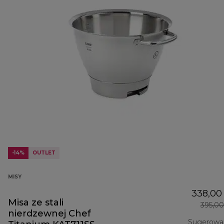
-14%
OUTLET
MISY
338,00 
Misa ze stali
395,00
nierdzewnej Chef
Sugerowa