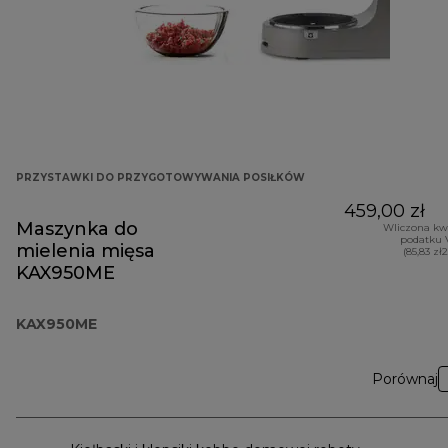
PRZYSTAWKI DO PRZYGOTOWYWANIA POSIŁKÓW
459,00 zł
Maszynka do
Wliczona kw
podatku 
mielenia mięsa
(85,83 zł
KAX950ME
KAX950ME
Porównaj