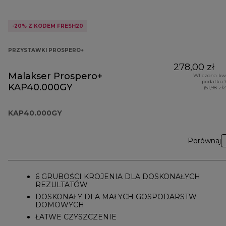
-20% Z KODEM FRESH20
PRZYSTAWKI PROSPERO+
278,00 zł
Malakser Prospero+
Wliczona kw
podatku 
KAP40.000GY
(51,98 zł
KAP40.000GY
Porównaj
6 GRUBOŚCI KROJENIA DLA DOSKONAŁYCH
REZULTATÓW
DOSKONAŁY DLA MAŁYCH GOSPODARSTW
DOMOWYCH
ŁATWE CZYSZCZENIE