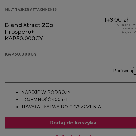
MULTITASKER ATTACHMENTS
149,00 zł
Blend Xtract 2Go
Wliczona kw
podatku 
Prospero+
(27,86 zł
KAP50.000GY
KAP50.000GY
Porównaj
NAPOJE W PODRÓŻY
POJEMNOŚĆ 400 ml
TRWAŁA I ŁATWA DO CZYSZCZENIA
Dodaj do koszyka