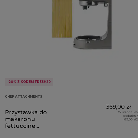
-20% Z KODEM FRESH20
CHEF ATTACHMENTS
369,00 zł
Przystawka do
Wliczona kw
podatku 
makaronu
(69,00 zł
fettuccine
KAX981ME