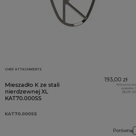
CHEF ATTACHMENTS
193,00 zł
Mieszadło K ze stali
Wliczona kw
podatku 
nierdzewnej XL
(36,09 zł
KAT70.000SS
KAT70.000SS
Porównaj