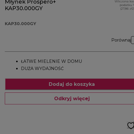
Młynek Prospero+
Wliczona kw
podatku 
KAP30.000GY
(27,86 zł
KAP30.000GY
Porównaj
ŁATWE MIELENIE W DOMU
DUŻA WYDAJNOŚĆ
Dodaj do koszyka
Odkryj więcej