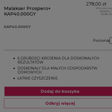
278,00 zł
Malakser Prospero+
Wliczona kw
podatku 
KAP40.000GY
(51,98 zł
KAP40.000GY
Porównaj
6 GRUBOŚCI KROJENIA DLA DOSKONAŁYCH
REZULTATÓW
DOSKONAŁY DLA MAŁYCH GOSPODARSTW
DOMOWYCH
ŁATWE CZYSZCZENIE
Dodaj do koszyka
Odkryj więcej