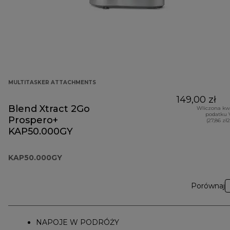
MULTITASKER ATTACHMENTS
149,00 zł
Blend Xtract 2Go
Wliczona kw
podatku 
Prospero+
(27,86 zł
KAP50.000GY
KAP50.000GY
Porównaj
NAPOJE W PODRÓŻY