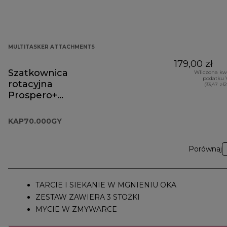
MULTITASKER ATTACHMENTS
179,00 zł
Szatkownica
Wliczona kw
podatku 
rotacyjna
(33,47 zł
Prospero+
KAP70.000GY
KAP70.000GY
Porównaj
TARCIE I SIEKANIE W MGNIENIU OKA
ZESTAW ZAWIERA 3 STOŻKI
MYCIE W ZMYWARCE