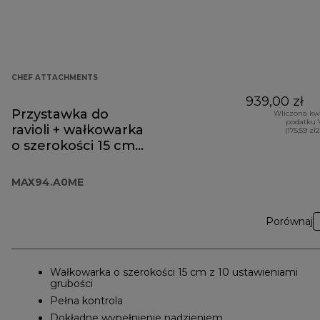
CHEF ATTACHMENTS
939,00 zł
Przystawka do
Wliczona kw
podatku 
ravioli + wałkowarka
(175,59 zł
o szerokości 15 cm
MAX94.A0ME
MAX94.A0ME
Porównaj
Wałkowarka o szerokości 15 cm z 10 ustawieniami
grubości
Pełna kontrola
Dokładne wypełnienie nadzieniem