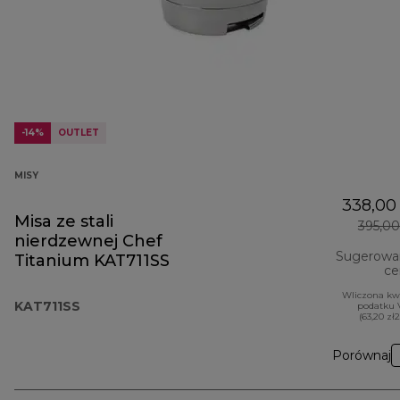
-14%
OUTLET
MISY
338,00 
Misa ze stali
395,00
nierdzewnej Chef
Sugerowa
Titanium KAT711SS
ce
Wliczona kw
KAT711SS
podatku 
(63,20 zł
Porównaj