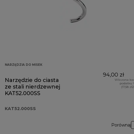
NARZĘDZIA DO MISEK
94,00 zł
Narzędzie do ciasta
Wliczona kw
podatku 
ze stali nierdzewnej
(17,58 zł
KAT52.000SS
KAT52.000SS
Porównaj