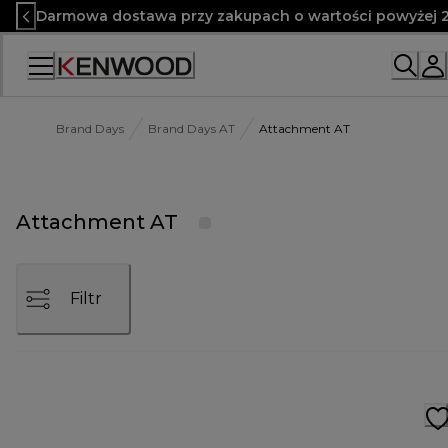
Skip
Darmowa dostawa przy zakupach o wartości powyżej 2
to
Content
Brand Days
Brand Days AT
Attachment AT
Attachment AT
Filtr