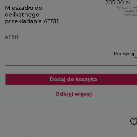
205,00 zł
Mieszadło do
Wliczona kw
podatku 
delikatnego
(38,33 zł
przekładania AT511
AT511
Porównaj
Dodaj do koszyka
Odkryj więcej