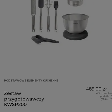
PODSTAWOWE ELEMENTY KUCHENNE
489,00 zł
Zestaw
Wliczona kw
podatku 
przygotowawczy
(91,44 zł
KWSP200