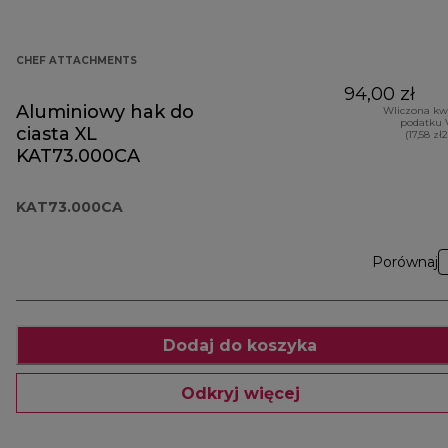
CHEF ATTACHMENTS
94,00 zł
Aluminiowy hak do
Wliczona kw
podatku 
ciasta XL
(17,58 zł
KAT73.000CA
KAT73.000CA
Porównaj
Dodaj do koszyka
Odkryj więcej