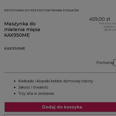
PRZYSTAWKI DO PRZYGOTOWYWANIA POSIŁKÓW
459,00 zł
Maszynka do
Wliczona kw
podatku 
mielenia mięsa
(85,83 zł
KAX950ME
KAX950ME
Porównaj
Kiełbaski i klopsiki kebbe domowej roboty
Jakość i trwałość
Trzy sita w zestawie
Dodaj do koszyka