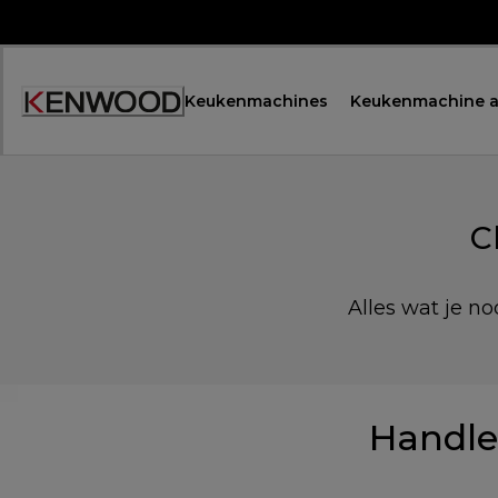
Skip
to
Content
Keukenmachines
Keukenmachine a
C
Alles wat je no
Handle