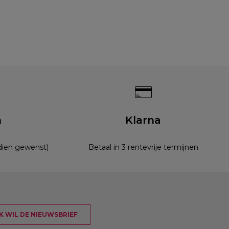
n
Klarna
ndien gewenst)
Betaal in 3 rentevrije termijnen
 IK WIL DE NIEUWSBRIEF