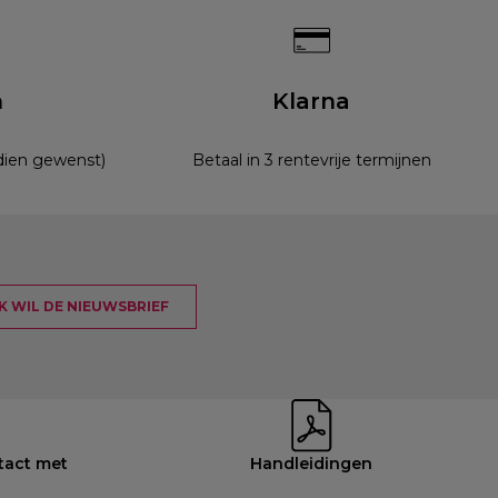
n
Klarna
ndien gewenst)
Betaal in 3 rentevrije termijnen
 IK WIL DE NIEUWSBRIEF
tact met
Handleidingen