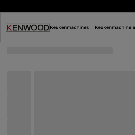
Skip
to
Content
Keukenmachines
Keukenmachine a