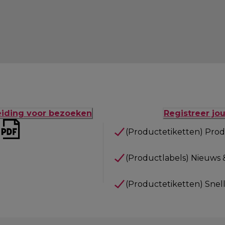
eiding voor bezoeken
Registreer jo
(Productetiketten) Prod
(Productlabels) Nieuws 
(Productetiketten) Snel