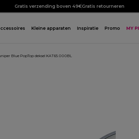
Gratis verzending boven 49€
Gratis retourneren
ccessoires
Kleine apparaten
Inspiratie
Promo
MY P
uniper Blue PopTop deksel KAT65.000BL