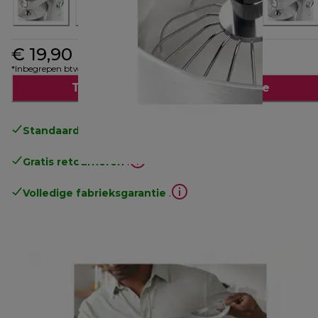
€ 19,90
*Inbegrepen btw
Toevoegen aan winkelwagentje
Standaard gratis verzending
vanaf € 49
Gratis retourneren
.
Volledige fabrieksgarantie
.