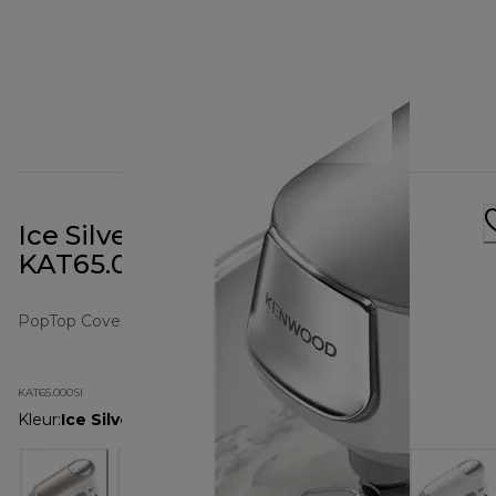
Ice Silver PopTop deksel
KAT65.000SI
PopTop Cover
KAT65.000SI
Kleur
:
Ice Silver