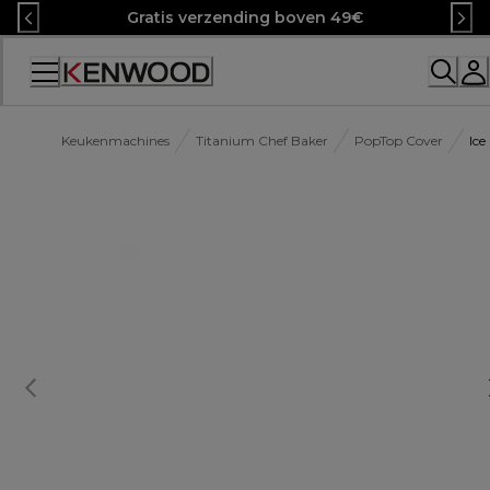
Skip
Gratis verzending boven 49€
to
Content
Keukenmachines
Titanium Chef Baker
PopTop Cover
Ice