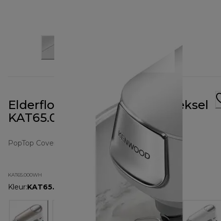
Elderflower White PopTop deksel
KAT65.000WH
PopTop Cover
KAT65.000WH
Kleur
:
KAT65.000WH