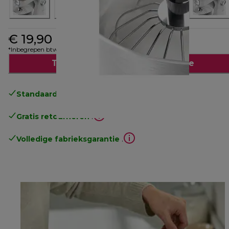
€ 19,90
*Inbegrepen btw
Toevoegen aan winkelwagentje
Standaard gratis verzending
vanaf € 49
Gratis retourneren
.
Volledige fabrieksgarantie
.