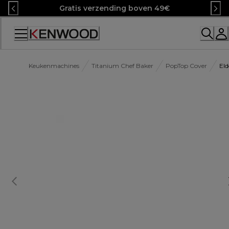
Skip
Gratis verzending boven 49€
to
Content
Keukenmachines
Titanium Chef Baker
PopTop Cover
El