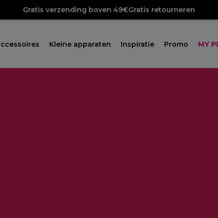
Gratis verzending boven 49€
Gratis retourneren
ccessoires
Kleine apparaten
Inspiratie
Promo
MY P