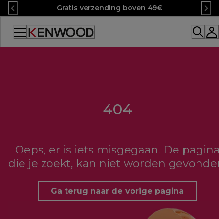
Skip
Gratis verzending boven 49€
to
Content
404
Oeps, er is iets misgegaan. De pagin
die je zoekt, kan niet worden gevonde
Ga terug naar de vorige pagina