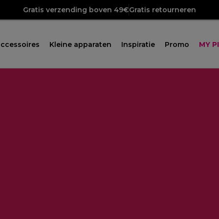
Gratis verzending boven 49€
Gratis retourneren
ccessoires
Kleine apparaten
Inspiratie
Promo
MY P