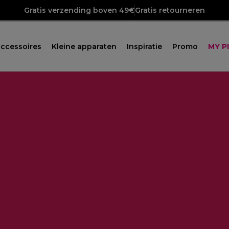
Gratis verzending boven 49€
Gratis retourneren
ccessoires
Kleine apparaten
Inspiratie
Promo
MY P