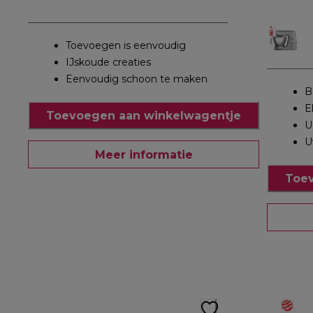
Toevoegen is eenvoudig
IJskoude creaties
Eenvoudig schoon te maken
B
E
Toevoegen aan winkelwagentje
U
U
Meer informatie
Toev