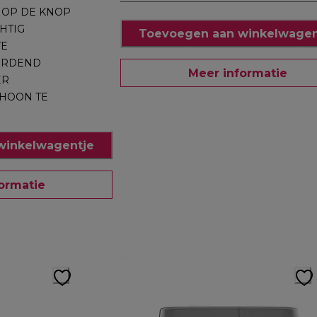
 OP DE KNOP
HTIG
Toevoegen aan winkelwagen
TE
ORDEND
Meer informatie
ER
HOON TE
winkelwagentje
ormatie