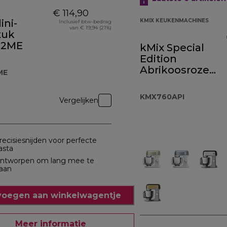
€ 114,90
ini-
KMIX KEUKENMACHINES
Inclusief btw-bedrag
van € 19,94 (21%)
tuk
82ME
kMix Special
Edition
Abrikoosroze
ME
KMX760API
KMX760API
Vergelijken
recisiesnijden voor perfecte
asta
ntworpen om lang mee te
aan
oegen aan winkelwagentje
Meer informatie