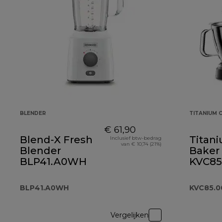
BLENDER
TITANIUM 
€ 61,90
Blend-X Fresh
Titan
Inclusief btw-bedrag
van € 10,74 (21%)
Blender
Baker
BLP41.A0WH
KVC85
BLP41.A0WH
KVC85.
Vergelijken