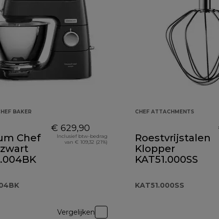
CHEF BAKER
CHEF ATTACHMENTS
€ 629,90
ium Chef
Roestvrijstalen
Inclusief btw-bedrag
van € 109,32 (21%)
 zwart
Klopper
.004BK
KAT51.000SS
004BK
KAT51.000SS
Vergelijken