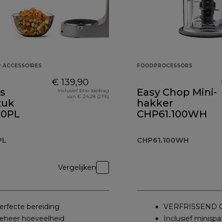
 ACCESSOIRES
FOODPROCESSORS
€ 139,90
s
Easy Chop Mini-
Inclusief btw-bedrag
van € 24,28 (21%)
tuk
hakker
00PL
CHP61.100WH
PL
CHP61.100WH
Vergelijken
erfecte bereiding
VERFRISSEND 
eheer hoeveelheid
Inclusief minispa