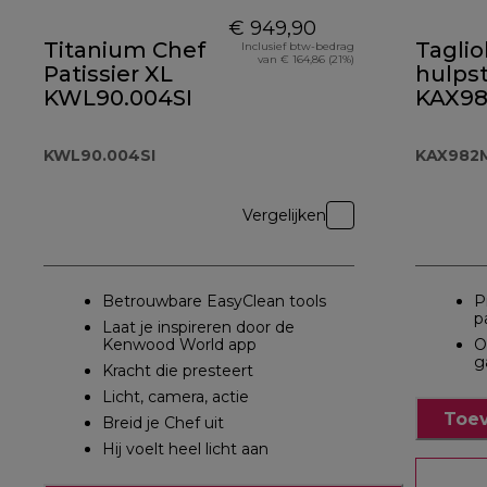
€ 949,90
Titanium Chef
Tagliol
Inclusief btw-bedrag
van € 164,86 (21%)
Patissier XL
hulps
KWL90.004SI
KAX9
KWL90.004SI
KAX982
Vergelijken
Betrouwbare EasyClean tools
P
p
Laat je inspireren door de
Kenwood World app
O
g
Kracht die presteert
Licht, camera, actie
Toev
Breid je Chef uit
Hij voelt heel licht aan