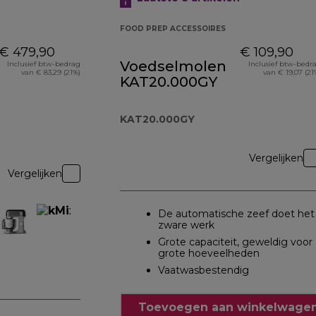
FOOD PREP ACCESSOIRES
€ 479,90
€ 109,90
Voedselmolen
Inclusief btw-bedrag
Inclusief btw-bedr
van € 83,29 (21%)
van € 19,07 (21
KAT20.000GY
KAT20.000GY
Vergelijken
Vergelijken
De automatische zeef doet het
zware werk
Grote capaciteit, geweldig voor
grote hoeveelheden
Vaatwasbestendig
Toevoegen aan winkelwagen