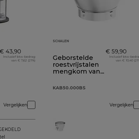
SCHALEN
€ 43,90
€ 59,90
Geborstelde
Inclusief btw-bedrag
Inclusief btw-bedr
van € 7,62 (21%)
van € 10,40 (21
roestvrijstalen
mengkom van 5
liter
KAB50.000BS
KAB50.000BS
Vergelijken
Vergelijken
GEKOELD
tel