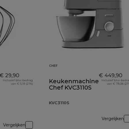
CHEF
€ 29,90
€ 449,90
Keukenmachine
Inclusief btw-bedrag
Inclusief btw-bedr
van € 5,19 (21%)
van € 78,08 (21
Chef KVC3110S
KVC3110S
Vergelijken
Vergelijken