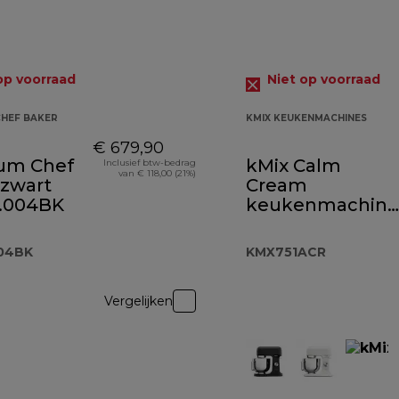
op voorraad
Niet op voorraad
CHEF BAKER
KMIX KEUKENMACHINES
€ 679,90
ium Chef
kMix Calm
Inclusief btw-bedrag
van € 118,00 (21%)
 zwart
Cream
.004BK
keukenmachine
KMX751ACR
04BK
KMX751ACR
Vergelijken