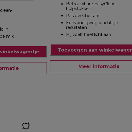
Betrouwbare EasyClean
hulpstukken
clean-
Pas uw Chef aan
Eenvoudigweg prachtige
resultaten
id in
Hij voelt heel licht aan
 de mix
Toevoegen aan winkelwagen
winkelwagentje
Meer informatie
ormatie