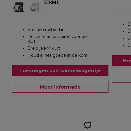
B
Stel de snelheid in
B
De juiste accessoires voor de
U
klus
E
Breid je kMix uit
Houd al het goede in de kom
Br
Toevoegen aan winkelwagentje
Meer informatie