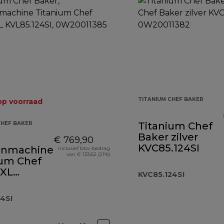
TITANIUM CHEF BAKER
op voorraad
CHEF BAKER
Titanium Chef
Baker zilver
€ 769,90
KVC85.124SI
enmachine
Inclusief btw-bedrag
van € 133,62 (21%)
ium Chef
 XL
KVC85.124SI
124SI
24SI