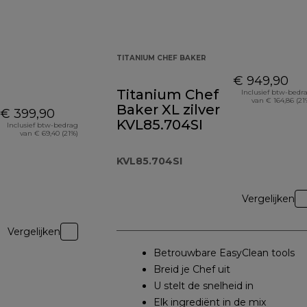
TITANIUM CHEF BAKER
€ 949,90
Titanium Chef
Inclusief btw-bedr
van € 164,86 (21
Baker XL zilver
€ 399,90
KVL85.704SI
Inclusief btw-bedrag
van € 69,40 (21%)
KVL85.704SI
Vergelijken
Vergelijken
Betrouwbare EasyClean tools
Breid je Chef uit
U stelt de snelheid in
Elk ingrediënt in de mix