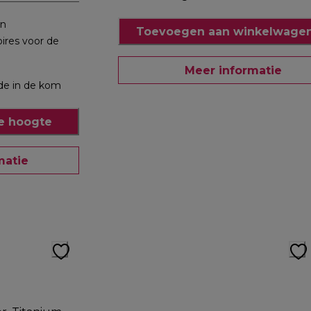
in
Toevoegen aan winkelwagen
oires voor de
Meer informatie
de in de kom
e hoogte
matie