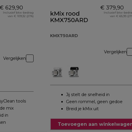
€ 629,90
€ 379,90
kMix rood
Inclusief btw-bedrag
Inclusief btw-bedr
van € 109,32 (21%)
van € 65,93 (21
KMX750ARD
KMX750ARD
Vergelijken
Vergelijken
Jij stelt de snelheid in
yClean tools
Geen rommel, geen gedoe
 de mix
Breid je kMix uit
id in
sen
Toevoegen aan winkelwagen