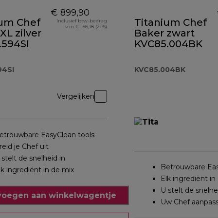
€ 899,90
ium Chef
Titanium Chef
Inclusief btw-bedrag
van € 156,18 (21%)
XL zilver
Baker zwart
.594SI
KVC85.004BK
94SI
KVC85.004BK
Vergelijken
etrouwbare EasyClean tools
reid je Chef uit
 stelt de snelheid in
Betrouwbare Eas
lk ingrediënt in de mix
Elk ingrediënt in
U stelt de snelhe
oegen aan winkelwagentje
Uw Chef aanpas