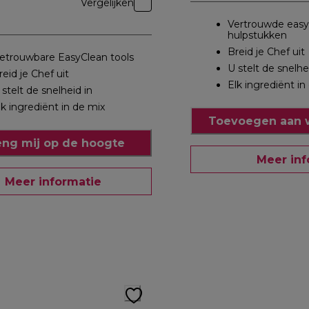
Vergelijken
Vertrouwde easy
hulpstukken
Breid je Chef uit
etrouwbare EasyClean tools
U stelt de snelhe
reid je Chef uit
Elk ingrediënt in
 stelt de snelheid in
lk ingrediënt in de mix
Toevoegen aan 
eng mij op de hoogte
Meer inf
Meer informatie