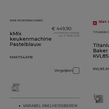
KMIX KEUKENMACHINES
Niet 
€ 449,90
kMix
TITANIUM 
Inclusief btw-bedrag
van € 78,08 (21%)
keukenmachine
Pastelblauw
Titan
Baker
KVL85
KMX754APB
KVL85.0
Vergelijken
VARIABEL SNELHEIDSBEREIK