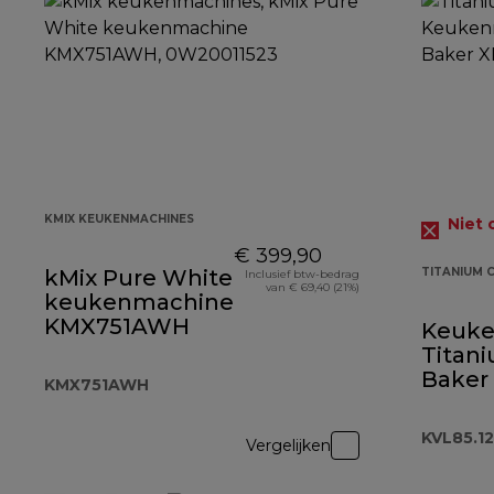
KMIX KEUKENMACHINES
Niet 
€ 399,90
kMix Pure White
TITANIUM 
Inclusief btw-bedrag
van € 69,40 (21%)
keukenmachine
KMX751AWH
Keuk
Titan
Baker
KMX751AWH
KVL85.
KVL85.1
Vergelijken