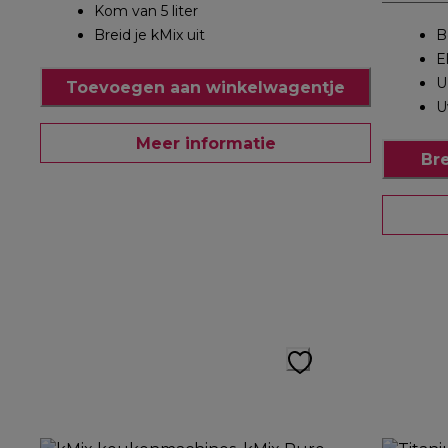
Kom van 5 liter
Breid je kMix uit
B
E
U
Toevoegen aan winkelwagentje
U
Meer informatie
Br