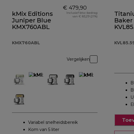
€ 479,90
kMix Editions
Titan
Inclusief btw-bedrag
van € 83,29 (21%)
Juniper Blue
Baker 
KMX760ABL
KVL85
KMX760ABL
KVL85.5
Vergelijken
B
B
U
E
Toev
Variabel snelheidsbereik
Kom van 5 liter