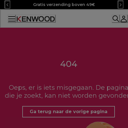
Skip
Gratis verzending boven 49€
to
Content
404
Oeps, er is iets misgegaan. De pagin
die je zoekt, kan niet worden gevonde
Ga terug naar de vorige pagina