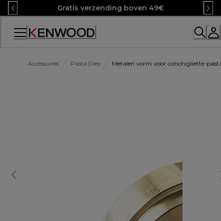
Skip
Gratis verzending boven 49€
to
Content
Accessibility
Statement
Accessoires
Pasta Dies
Metalen vorm voor conchigliette-past