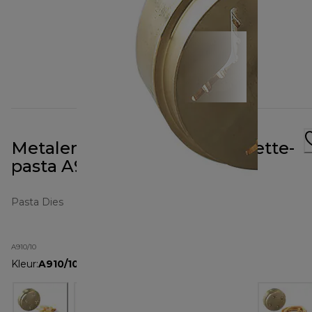
Metalen vorm voor conchigliette-
pasta A910
Pasta Dies
A910/10
Kleur
:
A910/10