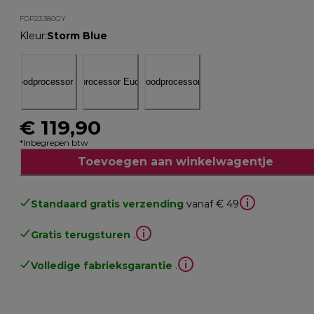
FDP23.380GY
Kleur
:
Storm Blue
€ 119,90
*Inbegrepen btw
Toevoegen aan winkelwagentje
Standaard gratis verzending
vanaf € 49
Gratis terugsturen
.
Volledige fabrieksgarantie
.