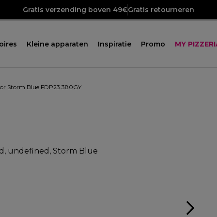
Gratis verzending boven 49€
Gratis retourneren
oires
Kleine apparaten
Inspiratie
Promo
MY PIZZERI
ssor Storm Blue FDP23.380GY