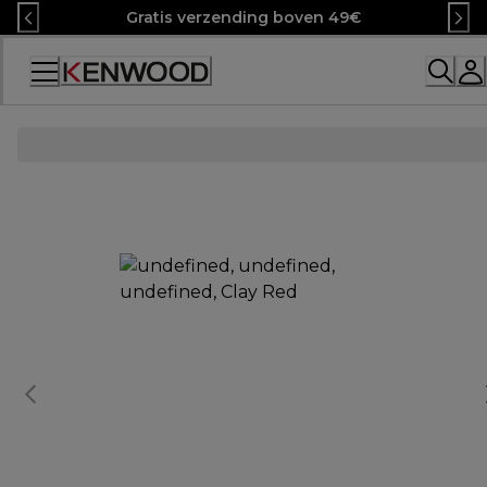
Skip
Gratis verzending boven 49€
to
Content
Accessibility
Statement