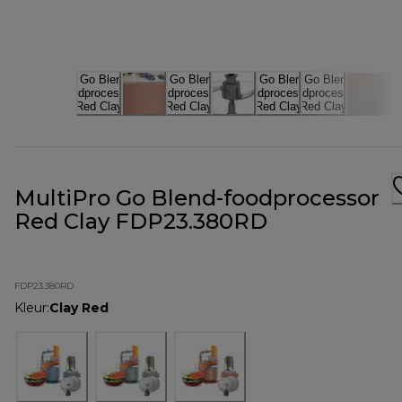
MultiPro Go Blend-foodprocessor
Red Clay FDP23.380RD
FDP23.380RD
Kleur
:
Clay Red