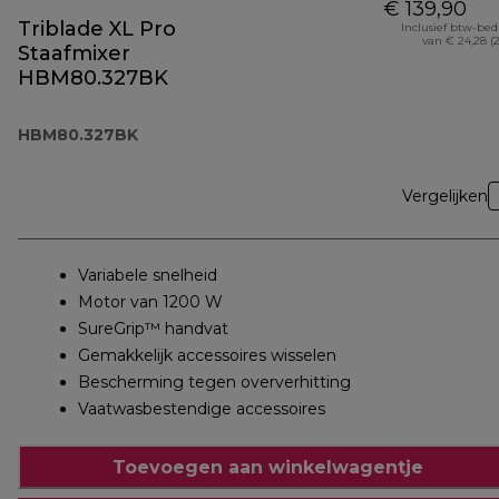
€ 139,90
Triblade XL Pro
Inclusief btw-be
van € 24,28 (
Staafmixer
HBM80.327BK
HBM80.327BK
Vergelijken
Variabele snelheid
Motor van 1200 W
SureGrip™ handvat
Gemakkelijk accessoires wisselen
Bescherming tegen oververhitting
Vaatwasbestendige accessoires
Toevoegen aan winkelwagentje