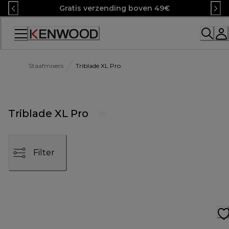
Skip
Gratis verzending boven 49€
to
Content
Accessibility
Statement
Staafmixers
Triblade XL Pro
Triblade XL Pro
Filter