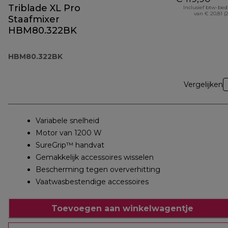
Triblade XL Pro
Inclusief btw-be
van € 20,81 (
Staafmixer
HBM80.322BK
HBM80.322BK
Vergelijken
Variabele snelheid
Motor van 1200 W
SureGrip™ handvat
Gemakkelijk accessoires wisselen
Bescherming tegen oververhitting
Vaatwasbestendige accessoires
Toevoegen aan winkelwagentje