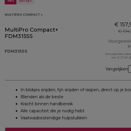
-19%
OUTLET
MULTIPRO COMPACT +
€ 157,
MultiPro Compact+
€ 194
FDM315SS
Voorgeste
pr
FDM315SS
Inclusief btw-be
van € 27,40 (
Vergelijken
In blokjes snijden, fijn snijden of raspen, direct op je bo
Blenden als de beste
Kracht binnen handbereik
Alle capaciteit die je nodig hebt
Vaatwasbestendige hulpstukken