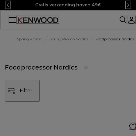
Skip
Gratis verzending boven 49€
to
Content
Accessibility
Statement
Spring Promo
Spring Promo Nordics
Foodprocessor Nordics
Foodprocessor Nordics
Filter