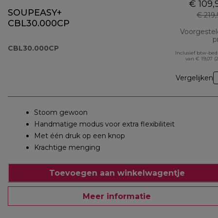
€ 109,
SOUPEASY+
€ 219
CBL30.000CP
Voorgeste
pr
CBL30.000CP
Inclusief btw-be
van € 19,07 (
Vergelijken
Stoom gewoon
Handmatige modus voor extra flexibiliteit
Met één druk op een knop
Krachtige menging
Toevoegen aan winkelwagentje
Meer informatie