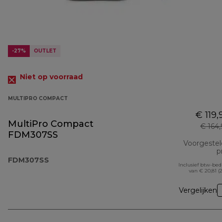
-27%
OUTLET
Niet op voorraad
MULTIPRO COMPACT
€ 119,
MultiPro Compact
€ 164
FDM307SS
Voorgeste
pr
FDM307SS
Inclusief btw-be
van € 20,81 (
Vergelijken