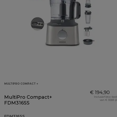
MULTIPRO COMPACT +
€ 194,90
MultiPro Compact+
Inclusief btw-be
van € 33,83 (
FDM316SS
FDM316SS