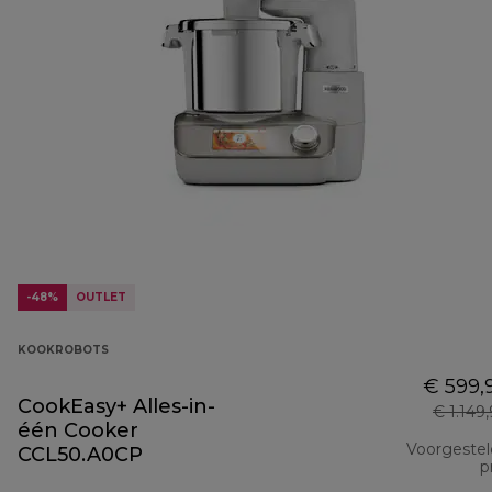
-48%
OUTLET
KOOKROBOTS
€ 599,
CookEasy+ Alles-in-
€ 1.149
één Cooker
Voorgeste
CCL50.A0CP
pr