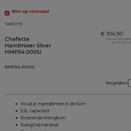
Niet op voorraad
CHEFETTE
€ 104,90
Chefette
Inclusief btw-be
van € 18,21 (
Handmixer Silver
HMP54.000SI
HMP54.000SI
Vergelijken
Houd je ingrediênten in de kom
3,5L capaciteit
Roterende mengkom
SuregGrip handvat