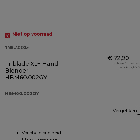
Niet op voorraad
TRIBLADEXL+
€ 72,90
Triblade XL+ Hand
Inclusief btw-be
van € 12,65 (
Blender
HBM60.002GY
HBM60.002GY
Vergelijken
Variabele snelheid