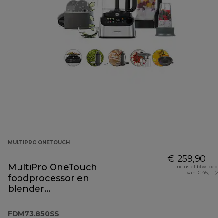
MULTIPRO ONETOUCH
€ 259,90
MultiPro OneTouch
Inclusief btw-be
van € 45,11 (
foodprocessor en
blender
FDM73.850SS
FDM73.850SS