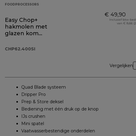
FOODPROCESSORS
€ 49,90
Easy Chop+
Inclusief btw-be
van € 8,66 (
hakmolen met
glazen kom
CHP62.400SI
CHP62.400SI
Vergelijken
Quad Blade systeem
Dripper Pro
Prep & Store deksel
Bediening met één druk op de knop
IJs crushen
Mini spatel
Vaatwasserbestendige onderdelen