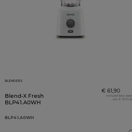
BLENDERS
€ 61,90
Blend-X Fresh
Inclusief btw-be
van € 10,74 (
BLP41.A0WH
BLP41.A0WH