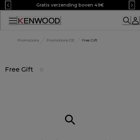
Skip
Gratis verzending boven 49€
to
Content
Accessibility
Statement
Promotions
Promotions DE
Free Gift
Free Gift