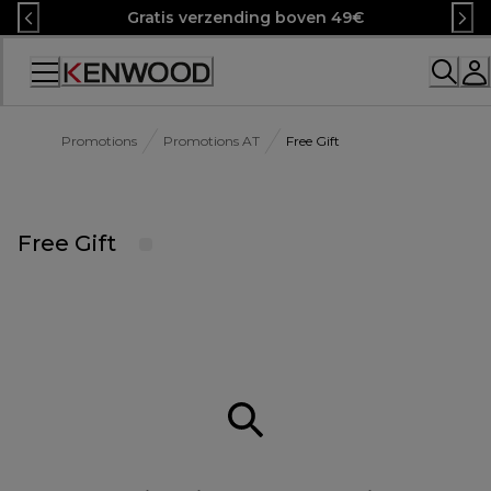
Skip
Gratis verzending boven 49€
to
Content
Accessibility
Statement
Promotions
Promotions AT
Free Gift
Free Gift