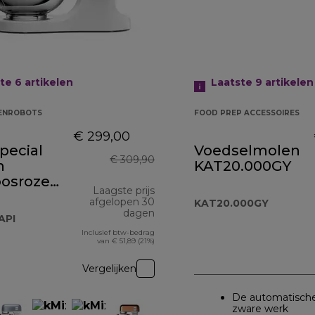
ste 6
artikelen
Laatste 9
artikelen
KENROBOTS
FOOD PREP ACCESSOIRES
€ 299,00
pecial
Voedselmolen
€ 309,90
n
KAT20.000GY
oosroze
Laagste prijs
60API
afgelopen 30
KAT20.000GY
dagen
API
Inclusief btw-bedrag
van € 51,89 (21%)
Vergelijken
De automatische
zware werk