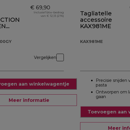
€ 69,90
Tagliatelle
Inclusief btw-bedrag
van € 12,13 (21%)
ECTION
accessoire
EN
KAX981ME
OLEN
.000GY
000GY
KAX981ME
Vergelijken
Precisie snijden 
oegen aan winkelwagentje
pasta
Ontworpen om l
gaan
Meer informatie
Toevoegen aan 
Meer inf