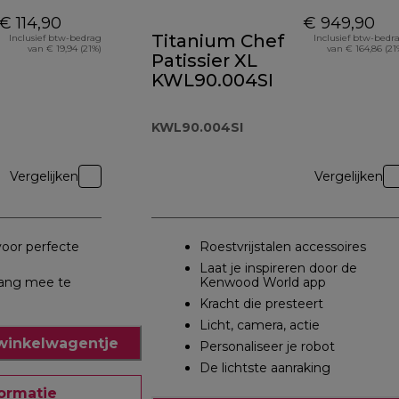
€ 114,90
€ 949,90
Titanium Chef
Inclusief btw-bedrag
Inclusief btw-bedr
van € 19,94 (21%)
van € 164,86 (21
Patissier XL
KWL90.004SI
KWL90.004SI
Vergelijken
Vergelijken
voor perfecte
Roestvrijstalen accessoires
Laat je inspireren door de
ang mee te
Kenwood World app
Kracht die presteert
Licht, camera, actie
winkelwagentje
Personaliseer je robot
De lichtste aanraking
ormatie