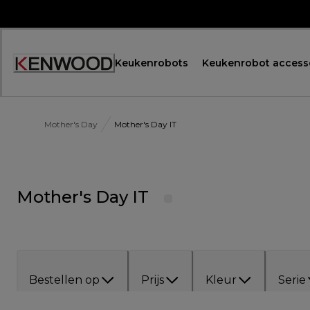
Skip
to
Content
Keukenrobots
Keukenrobot access
Accessibility
Statement
Mother's Day
Mother's Day IT
Mother's Day IT
Bestellen op
Prijs
Kleur
Serie