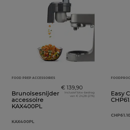
FOOD PREP ACCESSOIRES
FOODPROC
€ 139,90
Brunoisesnijder
Easy 
Inclusief btw-bedrag
van € 24,28 (21%)
accessoire
CHP61
KAX400PL
CHP61.
KAX400PL