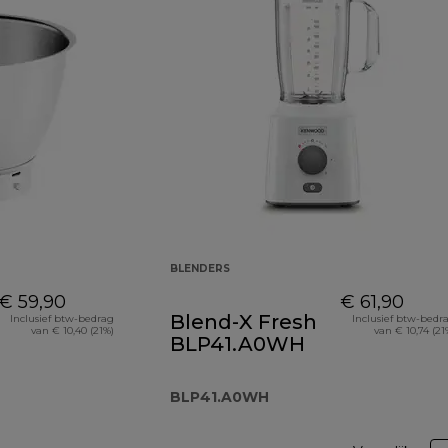
BLENDERS
€ 59,90
€ 61,90
Blend-X Fresh
Inclusief btw-bedrag
Inclusief btw-bedr
van € 10,40 (21%)
van € 10,74 (21
BLP41.A0WH
BLP41.A0WH