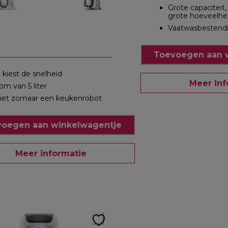
Grote capaciteit
grote hoeveelh
Vaatwasbestend
Toevoegen aan 
ij kiest de snelheid
Meer inf
om van 5 liter
iet zomaar een keukenrobot
oegen aan winkelwagentje
Meer informatie