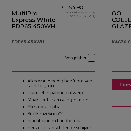
€ 154,90
MultiPro
GO
Inclusief btw-bedrag
van € 26,88 (21%)
Express White
COLL
FDP65.450WH
GLAZ
HAKM
KAG30
FDP65.450WH
KAG30.
Vergelijken
Alles wat je nodig heeft om van
Toev
start te gaan.
Ruimtebesparend ontwerp
Maakt het leven aangenamer
Alles op zijn plaats
Snelkeuzeknop™
Kracht binnen handbereik
Keuze uit verschillende schijven