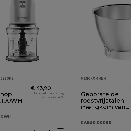
ESSORS
MENGKOMMEN
€ 43,90
Chop
Geborstelde
Inclusief btw-bedrag
van € 7,62 (21%)
.100WH
roestvrijstalen
mengkom van 5
liter
100WH
KAB50.000BS
KAB50.000BS