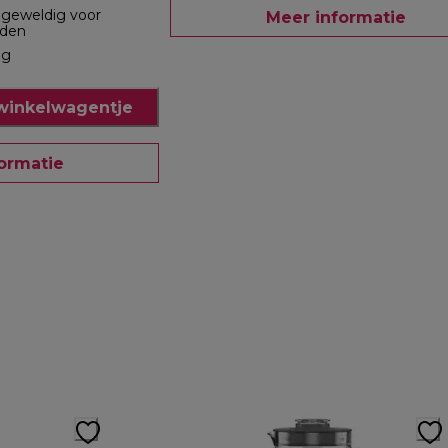
, geweldig voor
Meer informatie
eden
ig
winkelwagentje
ormatie