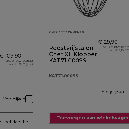
CHEF ATTACHMENTS
€ 29,90
Roestvrijstalen
Inclusief btw-bedr
van € 5,19 (21
Chef XL Klopper
€ 109,90
KAT71.000SS
Inclusief btw-bedrag
van € 19,07 (21%)
KAT71.000SS
Vergelijken
Vergelijken
Toevoegen aan winkelwagen
 zeef doet het