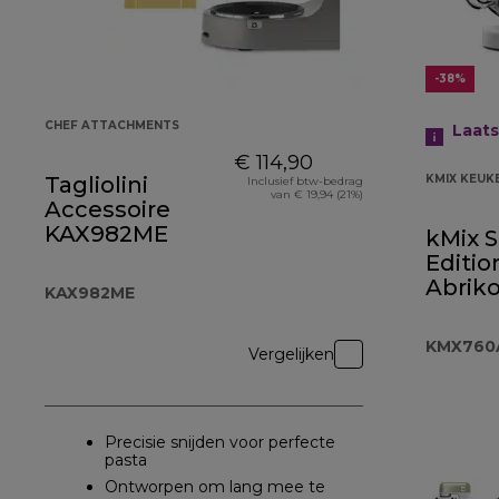
-38%
CHEF ATTACHMENTS
Laat
€ 114,90
Tagliolini
KMIX KEU
Inclusief btw-bedrag
van € 19,94 (21%)
Accessoire
KAX982ME
kMix S
Editio
Abrik
KAX982ME
KMX7
KMX760
Vergelijken
Precisie snijden voor perfecte
pasta
Ontworpen om lang mee te