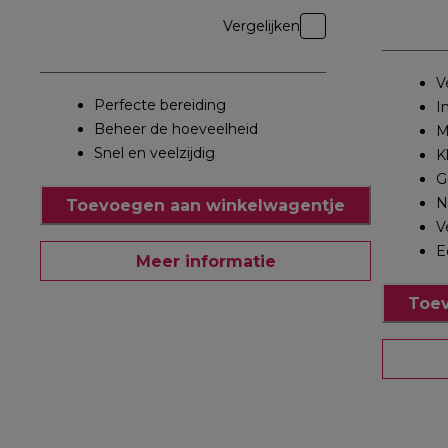
Vergelijken
V
Perfecte bereiding
I
Beheer de hoeveelheid
M
Snel en veelzijdig
K
G
N
Toevoegen aan winkelwagentje
V
E
Meer informatie
Toev