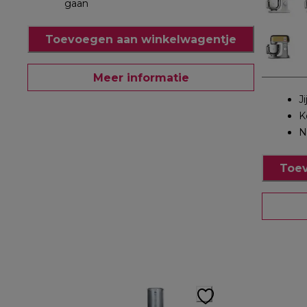
gaan
Toevoegen aan winkelwagentje
Meer informatie
J
K
N
Toev