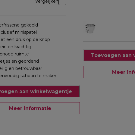
Vergelijken
erfrissend gekoeld
nclusief minispatel
et één druk op de knop
lein en krachtig
enoeg ruimte
Toevoegen aan 
etjes en geordend
eilig en betrouwbaar
Meer inf
envoudig schoon te maken
oegen aan winkelwagentje
Meer informatie