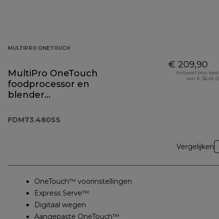
MULTIPRO ONETOUCH
€ 209,90
MultiPro OneTouch
Inclusief btw-be
van € 36,43 (
foodprocessor en
blender
FDM73.480SS
FDM73.480SS
Vergelijken
OneTouch™ voorinstellingen
Express Serve™
Digitaal wegen
Aangepaste OneTouch™