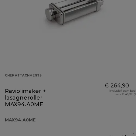
CHEF ATTACHMENTS
€ 264,90
Raviolimaker +
Inclusief btw-be
van € 45,97 (
lasagneroller
MAX94.A0ME
MAX94.A0ME