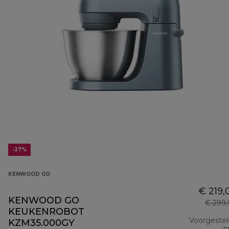
-27%
KENWOOD GO
€ 219,
KENWOOD GO
€ 299
KEUKENROBOT
Voorgeste
KZM35.000GY
pr