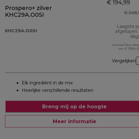
€ 194,99
Prospero+ zilver
€ 248,
KHC29A.O0SI
Laagste pr
KHC29A.O0SI
afgelopen
dag
Inclusief btw-be
van € 33,84 (
Vergelijken
Elk ingrediënt in de mix
Heerlijke verschillende resultaten
Breng mij op de hoogte
Meer informatie