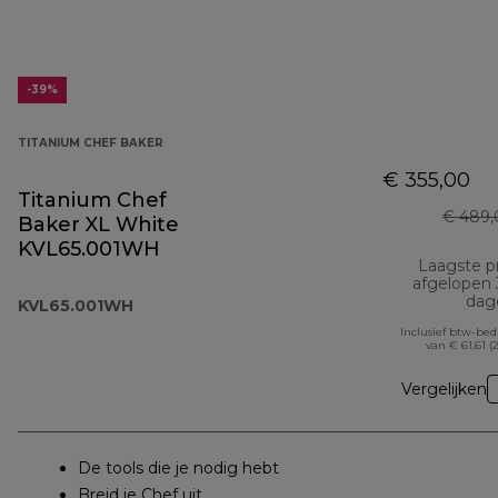
-39%
TITANIUM CHEF BAKER
€ 355,00
Titanium Chef
€ 489,
Baker XL White
KVL65.001WH
Laagste pr
afgelopen
dag
KVL65.001WH
Inclusief btw-be
van € 61,61 (
Vergelijken
De tools die je nodig hebt
Breid je Chef uit