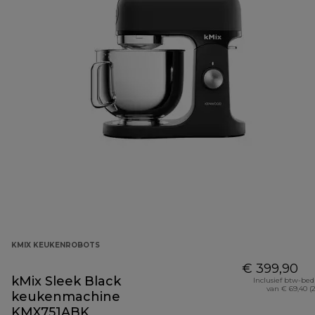
KMIX KEUKENROBOTS
€ 399,90
kMix Sleek Black
Inclusief btw-be
van € 69,40 (
keukenmachine
KMX751ABK