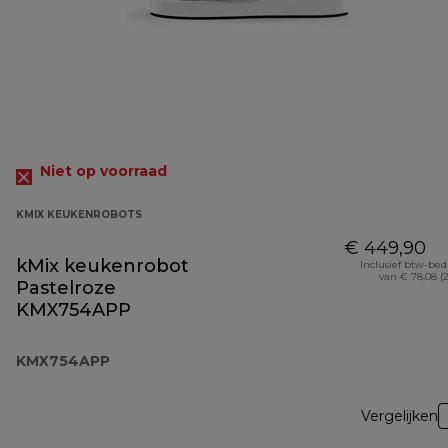
Niet op voorraad
KMIX KEUKENROBOTS
€ 449,90
kMix keukenrobot
Inclusief btw-be
van € 78,08 (
Pastelroze
KMX754APP
KMX754APP
Vergelijken