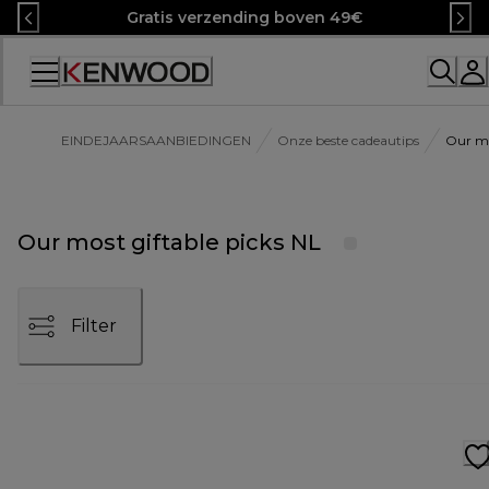
Skip
Gratis verzending boven 49€
to
Content
Accessibility
Statement
EINDEJAARSAANBIEDINGEN
Onze beste cadeautips
Our mo
Our most giftable picks NL
Filter