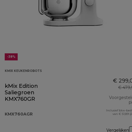
-38%
KMIX KEUKENROBOTS
€ 299,
kMix Edition
€ 479
Saliegroen
Voorgeste
KMX760GR
pr
Inclusief btw-be
KMX760AGR
van € 51,89 (
Vergelijken