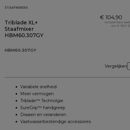
STAAFMIXERS
€ 104,90
Triblade XL+
Inclusief btw-be
van € 18,21 (
Staafmixer
HBM60.307GY
HBM60.307GY
Vergelijken
Variabele snelheid
Meer vermogen
Triblade™ Technolgie
SureGrip™ handgreep
Draaien en veranderen
Vaatwasserbestendige accessoires