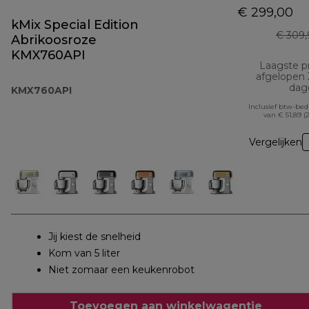
€ 299,00
kMix Special Edition
€ 309,
Abrikoosroze
KMX760API
Laagste pr
afgelopen
dag
KMX760API
Inclusief btw-be
van € 51,89 (
Vergelijken
Jij kiest de snelheid
Kom van 5 liter
Niet zomaar een keukenrobot
Toevoegen aan winkelwagentje