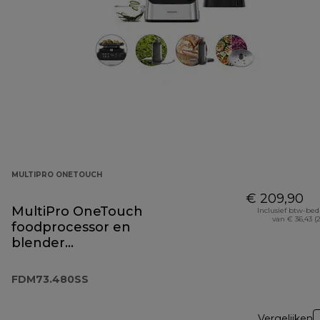
MULTIPRO ONETOUCH
€ 209,90
MultiPro OneTouch
Inclusief btw-be
van € 36,43 (
foodprocessor en
blender
FDM73.480SS
FDM73.480SS
Vergelijken