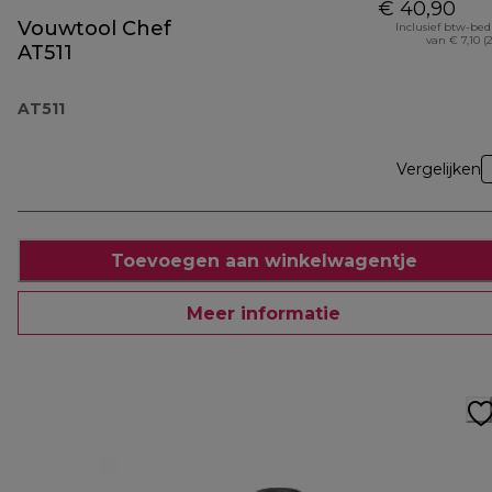
€ 40,90
Vouwtool Chef
Inclusief btw-be
van € 7,10 (
AT511
AT511
Vergelijken
Toevoegen aan winkelwagentje
Meer informatie