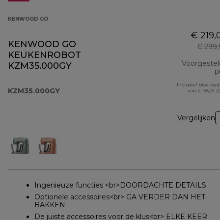
KENWOOD GO
€ 219,
KENWOOD GO
€ 299
KEUKENROBOT
Voorgeste
KZM35.000GY
pr
Inclusief btw-be
KZM35.000GY
van € 38,01 (
Vergelijken
Ingenieuze functies <br>DOORDACHTE DETAILS
Optionele accessoires<br> GA VERDER DAN HET
BAKKEN
De juiste accessoires voor de klus<br> ELKE KEER