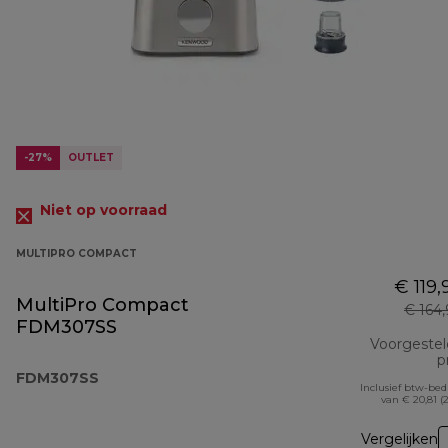
-27%
OUTLET
Niet op voorraad
MULTIPRO COMPACT
€ 119,
MultiPro Compact
€ 164
FDM307SS
Voorgeste
pr
FDM307SS
Inclusief btw-be
van € 20,81 (
Vergelijken