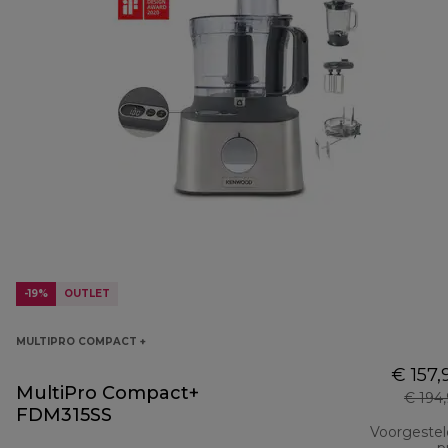
-19%
OUTLET
MULTIPRO COMPACT +
€ 157,
MultiPro Compact+
€ 194
FDM315SS
Voorgeste