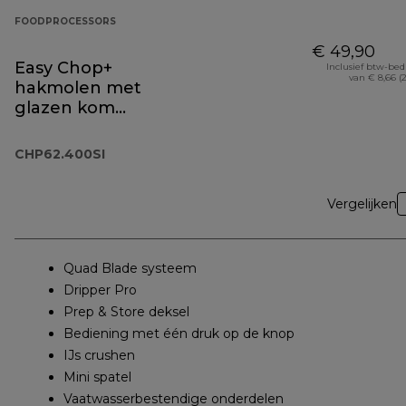
FOODPROCESSORS
€ 49,90
Easy Chop+
Inclusief btw-be
van € 8,66 (
hakmolen met
glazen kom
CHP62.400SI
CHP62.400SI
Vergelijken
Quad Blade systeem
Dripper Pro
Prep & Store deksel
Bediening met één druk op de knop
IJs crushen
Mini spatel
Vaatwasserbestendige onderdelen