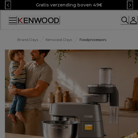
Skip
Gratis verzending boven 49€
to
Content
Accessibility
Statement
Brand Days
Kenwood Days
Foodprocessors