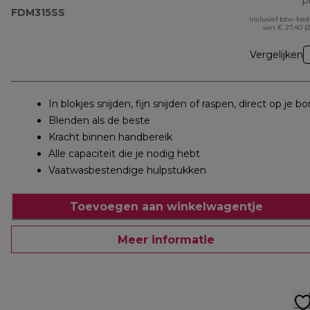
pr
FDM315SS
Inclusief btw-be
van € 27,40 (
Vergelijken
In blokjes snijden, fijn snijden of raspen, direct op je bo
Blenden als de beste
Kracht binnen handbereik
Alle capaciteit die je nodig hebt
Vaatwasbestendige hulpstukken
Toevoegen aan winkelwagentje
Meer informatie