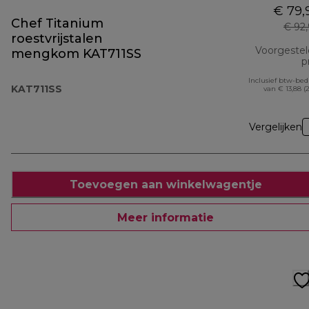
€ 79,
Chef Titanium
€ 92
roestvrijstalen
Voorgeste
mengkom KAT711SS
pr
Inclusief btw-be
KAT711SS
van € 13,88 (
Vergelijken
Toevoegen aan winkelwagentje
Meer informatie