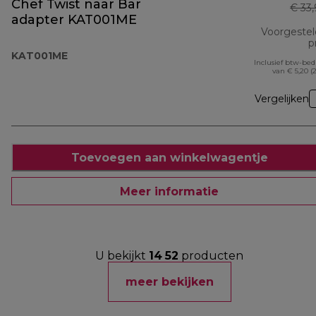
Chef Twist naar Bar
€ 33
adapter KAT001ME
Voorgeste
pr
KAT001ME
Inclusief btw-be
van € 5,20 (
Vergelijken
Toevoegen aan winkelwagentje
Meer informatie
U bekijkt
14
52
producten
meer bekijken