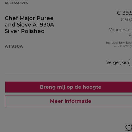
ACCESSOIRES
€ 39,
Chef Major Puree
€ 50
and Sieve AT930A
Voorgeste
Silver Polished
pr
Inclusief btw-be
AT930A
van € 6,92 (
Vergelijken
Breng mij op de hoogte
Meer informatie