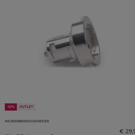
-12%
OUTLET
KEUKENBENODIGDHEDEN
€ 29,