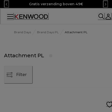
Skip
Gratis verzending boven 49€
to
Content
Accessibility
Statement
Brand Days
Brand Days PL
Attachment PL
Attachment PL
Filter