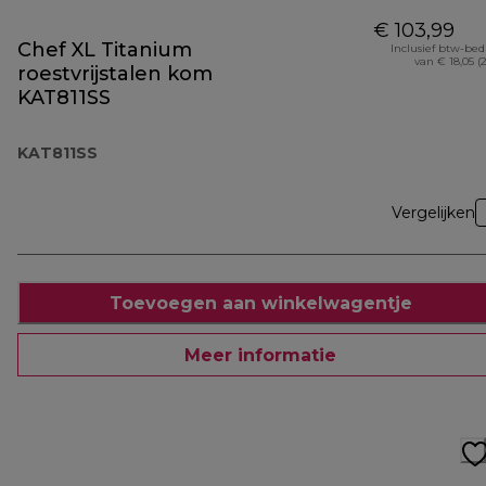
€ 103,99
Chef XL Titanium
Inclusief btw-be
van € 18,05 (
roestvrijstalen kom
KAT811SS
KAT811SS
Vergelijken
Toevoegen aan winkelwagentje
Meer informatie