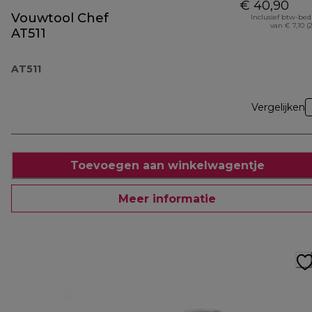
€ 40,90
Vouwtool Chef
Inclusief btw-be
van € 7,10 (
AT511
AT511
Vergelijken
Toevoegen aan winkelwagentje
Meer informatie