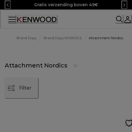
Skip
Gratis verzending boven 49€
to
Content
Accessibility
Statement
Brand Days
Brand Days NORDICS
Attachment Nordics
Attachment Nordics
Filter