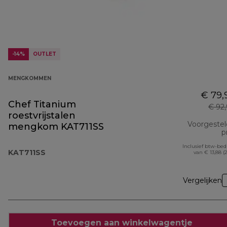
-14%
OUTLET
MENGKOMMEN
€ 79,
Chef Titanium
€ 92
roestvrijstalen
Voorgeste
mengkom KAT711SS
pr
Inclusief btw-be
KAT711SS
van € 13,88 (
Vergelijken
Toevoegen aan winkelwagentje