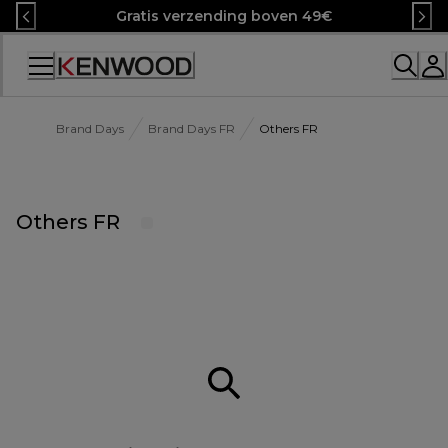
Skip
Gratis verzending boven 49€
to
Content
Accessibility
Statement
Brand Days
Brand Days FR
Others FR
Others FR