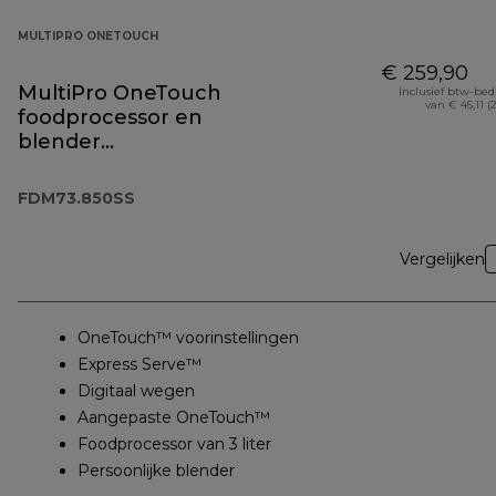
MULTIPRO ONETOUCH
€ 259,90
MultiPro OneTouch
Inclusief btw-be
van € 45,11 (
foodprocessor en
blender
FDM73.850SS
FDM73.850SS
Vergelijken
OneTouch™ voorinstellingen
Express Serve™
Digitaal wegen
Aangepaste OneTouch™
Foodprocessor van 3 liter
Persoonlijke blender