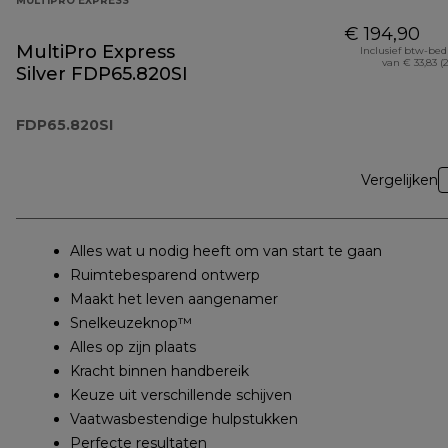
MULTIPRO EXPRESS
€ 194,90
MultiPro Express
Inclusief btw-be
van € 33,83 (
Silver FDP65.820SI
FDP65.820SI
Vergelijken
Alles wat u nodig heeft om van start te gaan
Ruimtebesparend ontwerp
Maakt het leven aangenamer
Snelkeuzeknop™
Alles op zijn plaats
Kracht binnen handbereik
Keuze uit verschillende schijven
Vaatwasbestendige hulpstukken
Perfecte resultaten