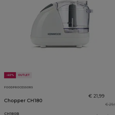
-40%
OUTLET
FOODPROCESSORS
€ 21,99
Chopper CH180
€ 29
CH180B