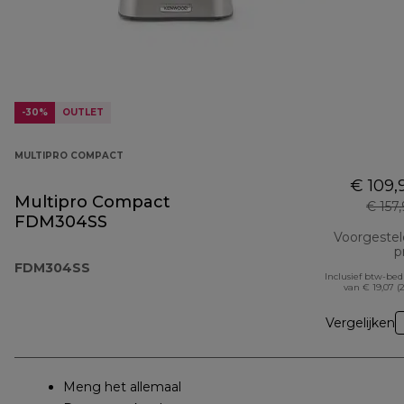
-30%
OUTLET
MULTIPRO COMPACT
€ 109,
Multipro Compact
€ 157
FDM304SS
Voorgeste
pr
FDM304SS
Inclusief btw-be
van € 19,07 (
Vergelijken
Meng het allemaal