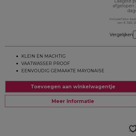
Laagste pr
afgelopen
dag
Inclusief btw-be
van € 3,82 (
Vergelijken
KLEIN EN MACHTIG
VAATWASSER PROOF
EENVOUDIG GEMAAKTE MAYONAISE
Toevoegen aan winkelwagentje
Meer informatie