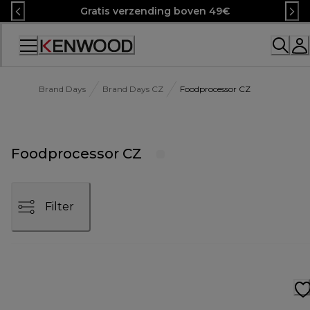
Skip
Gratis verzending boven 49€
to
Content
Accessibility
Statement
Brand Days
Brand Days CZ
Foodprocessor CZ
Foodprocessor CZ
Filter