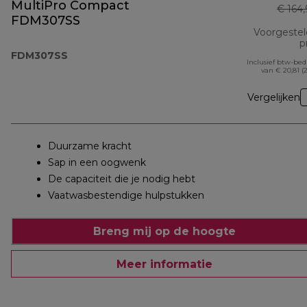
MultiPro Compact
€ 164
FDM307SS
Voorgeste
pr
FDM307SS
Inclusief btw-be
van € 20,81 (
Vergelijken
Duurzame kracht
Sap in een oogwenk
De capaciteit die je nodig hebt
Vaatwasbestendige hulpstukken
Breng mij op de hoogte
Meer informatie