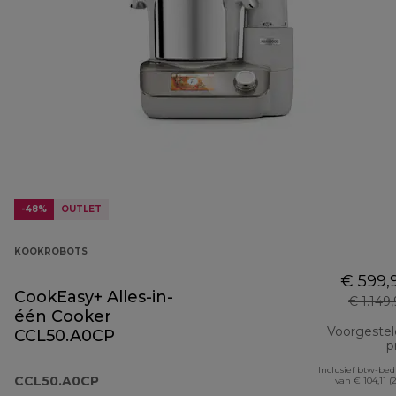
-48%
OUTLET
KOOKROBOTS
€ 599,
CookEasy+ Alles-in-
€ 1.149
één Cooker
Voorgeste
CCL50.A0CP
pr
Inclusief btw-be
CCL50.A0CP
van € 104,11 (