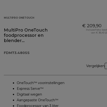
MULTIPRO ONETOUCH
€ 209,90
MultiPro OneTouch
Inclusief btw-be
van € 36,43 (
foodprocessor en
blender
FDM73.480SS
FDM73.480SS
Vergelijken
OneTouch™ voorinstellingen
Express Serve™
Digitaal wegen
Aangepaste OneTouch™
Foodprocessor van 3 liter