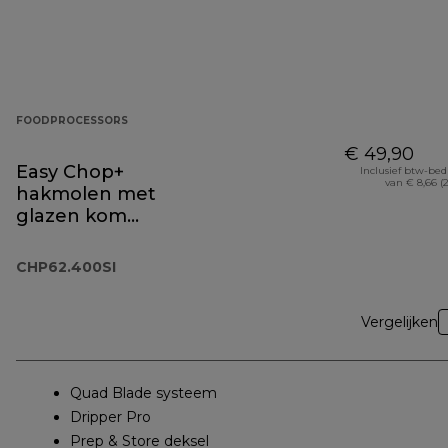
FOODPROCESSORS
€ 49,90
Easy Chop+
Inclusief btw-be
van € 8,66 (
hakmolen met
glazen kom
CHP62.400SI
CHP62.400SI
Vergelijken
Quad Blade systeem
Dripper Pro
Prep & Store deksel