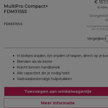
€ 157,
MultiPro Compact+
€ 194
FDM315SS
Voorgeste
pr
FDM315SS
Inclusief btw-be
van € 27,40 (
Vergelijken
In blokjes snijden, fijn snijden of raspen, direct op je bo
Blenden als de beste
Kracht binnen handbereik
Alle capaciteit die je nodig hebt
Vaatwasbestendige hulpstukken
Toevoegen aan winkelwagentje
Meer informatie