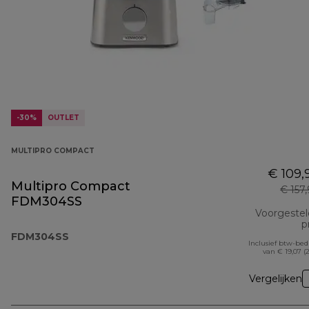
-30%
OUTLET
MULTIPRO COMPACT
€ 109,
Multipro Compact
€ 157
FDM304SS
Voorgeste
pr
FDM304SS
Inclusief btw-be
van € 19,07 (
Vergelijken