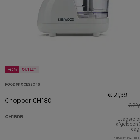
-40%
OUTLET
FOODPROCESSORS
€ 21,99
Chopper CH180
€ 29
CH180B
Laagste pr
afgelopen
dag
Inclusief btw-be