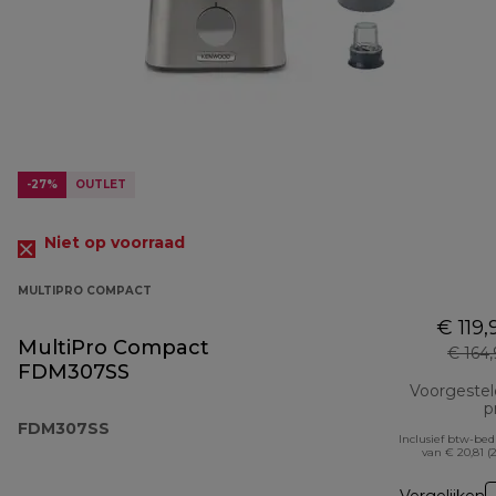
-27%
OUTLET
Niet op voorraad
MULTIPRO COMPACT
€ 119,
MultiPro Compact
€ 164
FDM307SS
Voorgeste
pr
FDM307SS
Inclusief btw-be
van € 20,81 (