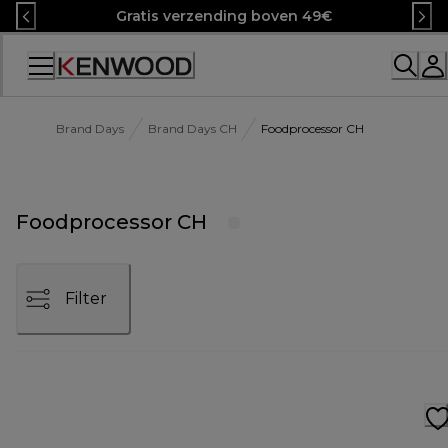
Skip
Gratis verzending boven 49€
to
Content
Accessibility
Statement
Brand Days
Brand Days CH
Foodprocessor CH
Foodprocessor CH
Filter