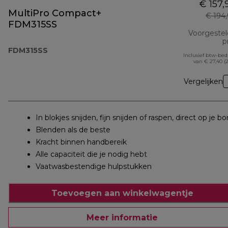
€ 157,
MultiPro Compact+
€ 194
FDM315SS
Voorgeste
pr
FDM315SS
Inclusief btw-be
van € 27,40 (
Vergelijken
In blokjes snijden, fijn snijden of raspen, direct op je bo
Blenden als de beste
Kracht binnen handbereik
Alle capaciteit die je nodig hebt
Vaatwasbestendige hulpstukken
Toevoegen aan winkelwagentje
Meer informatie