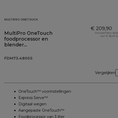
MULTIPRO ONETOUCH
€ 209,90
MultiPro OneTouch
Inclusief btw-be
van € 36,43 (
foodprocessor en
blender
FDM73.480SS
FDM73.480SS
Vergelijken
OneTouch™ voorinstellingen
Express Serve™
Digitaal wegen
Aangepaste OneTouch™
Foodprocessor van 3 liter