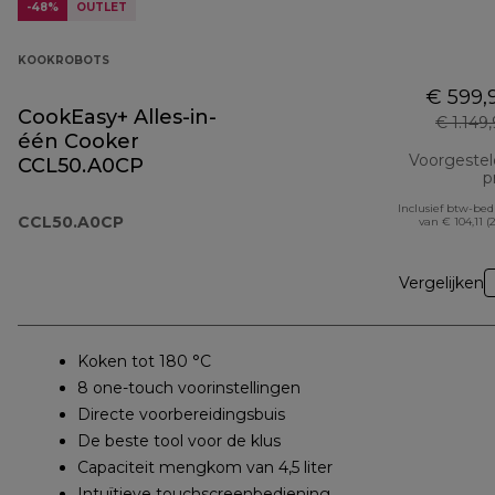
-48%
OUTLET
KOOKROBOTS
€ 599,
CookEasy+ Alles-in-
€ 1.149
één Cooker
Voorgeste
CCL50.A0CP
pr
Inclusief btw-be
CCL50.A0CP
van € 104,11 (
Vergelijken
Koken tot 180 °C
8 one-touch voorinstellingen
Directe voorbereidingsbuis
De beste tool voor de klus
Capaciteit mengkom van 4,5 liter
Intuïtieve touchscreenbediening