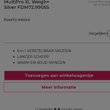
MultiPro XL Weigh+
Inclusief btw-be
van € 52,05 (
Silver FDM72.990SS
FDM72.990SS
Vergelijken
6-in-1 VERSTELBAAR SNIJDEN
LANGER SCHERP
WARM EN KOUD MENGEN
Toevoegen aan winkelwagentje
Meer informatie
U bekijkt
9
9
producten