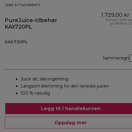
CHEF ATTACHMENTS
1 729,00 kr
PureJuice-tilbehør
Inkludert MVA-be
på 345,80 kr ( 
KAX720PL
KAX720PL
Sammenlign
Juice alt, sløs ingenting
Langsom klemming for den reneste juicen
100 % naturlig
Legg til i handlekurven
Oppdag mer