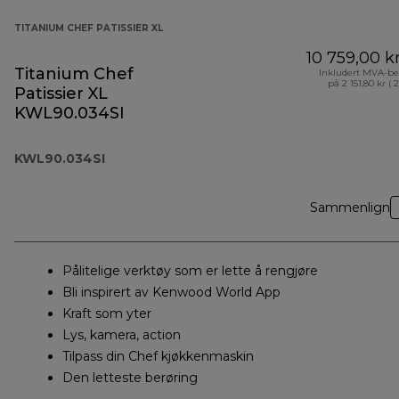
TITANIUM CHEF PATISSIER XL
10 759,00 k
Titanium Chef
Inkludert MVA-be
på 2 151,80 kr ( 
Patissier XL
KWL90.034SI
KWL90.034SI
Sammenlign
Pålitelige verktøy som er lette å rengjøre
Bli inspirert av Kenwood World App
Kraft som yter
Lys, kamera, action
Tilpass din Chef kjøkkenmaskin
Den letteste berøring