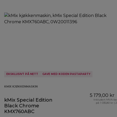
EKSKLUSIVT PÅ NETT
GAVE MED KODEN PASTAPARTY
KMIX KJØKKENMASKIN
5 179,00 kr
kMix Special Edition
Inkludert MVA-be
på 1 035,80 kr ( 
Black Chrome
KMX760ABC