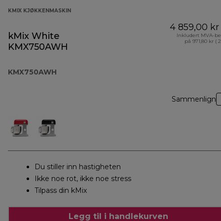
KMIX KJØKKENMASKIN
4 859,00 kr
kMix White
Inkludert MVA-be
på 971,80 kr ( 
KMX750AWH
KMX750AWH
Sammenlign
Du stiller inn hastigheten
Ikke noe rot, ikke noe stress
Tilpass din kMix
Legg til i handlekurven