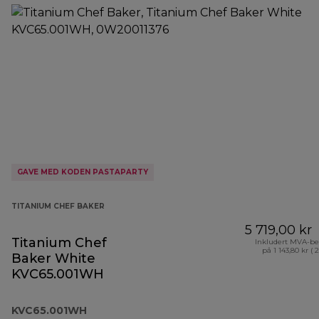
GAVE MED KODEN PASTAPARTY
TITANIUM CHEF BAKER
5 719,00 kr
Titanium Chef
Inkludert MVA-be
på 1 143,80 kr ( 
Baker White
KVC65.001WH
KVC65.001WH