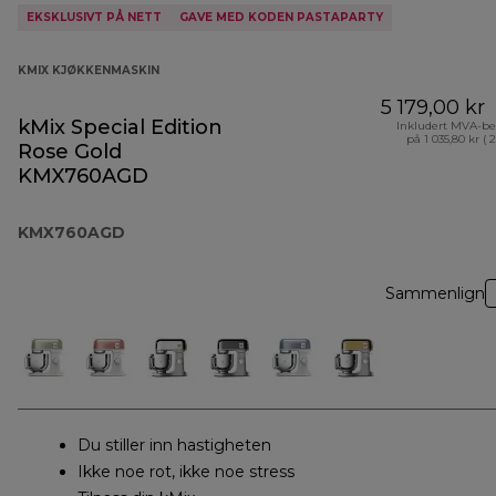
EKSKLUSIVT PÅ NETT
GAVE MED KODEN PASTAPARTY
KMIX KJØKKENMASKIN
5 179,00 kr
kMix Special Edition
Inkludert MVA-be
på 1 035,80 kr ( 
Rose Gold
KMX760AGD
KMX760AGD
Sammenlign
Du stiller inn hastigheten
Ikke noe rot, ikke noe stress