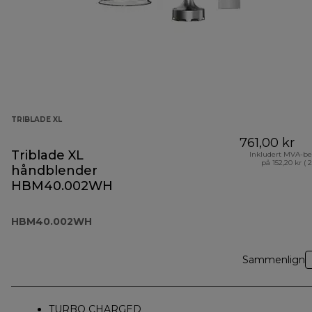
TRIBLADE XL
761,00 kr
Triblade XL
Inkludert MVA-be
på 152,20 kr ( 
håndblender
HBM40.002WH
HBM40.002WH
Sammenlign
TURBO CHARGED