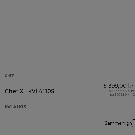
CHEF
5 399,00 kr
Chef XL KVL4110S
Inkludert MVA-be
på 1 079,80 kr ( 
KVL4110S
Sammenlign