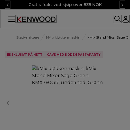
Skip
Gratis frakt ved kjøp over 535 NOK
to
Content
Stativmiksere
kMix kjøkkenmaskin
kMix Stand Mixer Sage 
EKSKLUSIVT PÅ NETT
GAVE MED KODEN PASTAPARTY